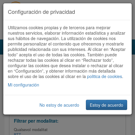
Configuración de privacidad
Utilizamos cookies propias y de terceros para mejorar
Español
|
Català
Registra't ara
Accedeix
nuestros servicios, elaborar información estadística y analizar
sus hábitos de navegación. La utilización de cookies nos
permite personalizar el contenido que ofrecemos y mostrarle
Toggl
publicidad relacionada con sus intereses. Al clicar en “Aceptar
navig
todo” acepta el uso de todas las cookies. También puede
rechazar todas las cookies al clicar en “Rechazar todo”,
Audioruta
Totes les rutes
configurar las cookies que desea instalar o rechazar al clicar
en “Configuración”, y obtener información más detallada
sobre el uso de las cookies al clicar en la
Ordenar per: Més recents /
politica de cookies
Dificultat
.
/
Totes les rutes
Valoració
Mi configuración
No estoy de acuerdo
Estoy de acuerdo
Filtrar les rutes
Filtrar per modalitat:
Qualsevol modalitat
BTT