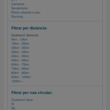
Carretera
Senderisme
Rutes urbanes a peu
Running
Filtrar per distància:
Qualsevol distancia
0km - 10km
10km - 20km
20km - 30km
30km - 40km
40km - 50km
50km - 60km
60km - 70km
70km - 80km
80km - 90km
90km - 100km
100km +
Filtrar per ruta circular:
Qualsevol tipus
Si
No