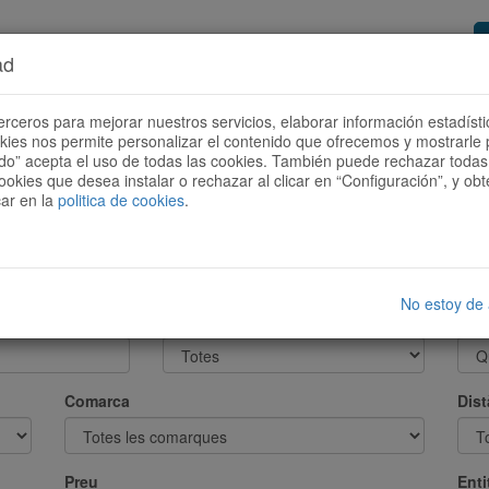
ad
or de rutes
Vols ser col·laborador?
Com
erceros para mejorar nuestros servicios, elaborar información estadísti
okies nos permite personalizar el contenido que ofrecemos y mostrarle 
todo” acepta el uso de todas las cookies. También puede rechazar todas 
ookies que desea instalar o rechazar al clicar en “Configuración”, y o
car en la
politica de cookies
.
uta que millor s'adaptin a tu.
No estoy de
Modalitat
Desn
Comarca
Dist
Preu
Enti