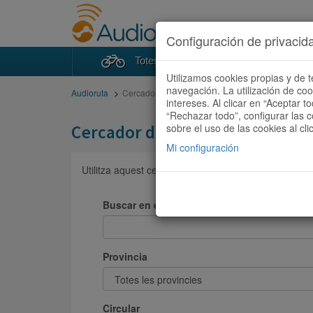
Configuración de privacid
Totes les rutes
Cercad
Utilizamos cookies propias y de t
navegación. La utilización de co
Audioruta
Cercador de rutes
intereses. Al clicar en “Aceptar 
“Rechazar todo”, configurar las c
Cercador de rutes
sobre el uso de las cookies al cli
Mi configuración
Utilitza aquest cercador per trobar les rutes a Audior
Buscar en el nom de la ruta:
Provincia
Circular