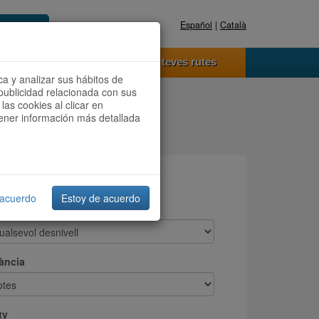
Español
|
Català
Registra't ara
Accedeix
 funciona
Les teves rutes
ca y analizar sus hábitos de
publicidad relacionada con sus
las cookies al clicar en
btener información más detallada
 acuerdo
Estoy de acuerdo
ivell positiu
ància
ty