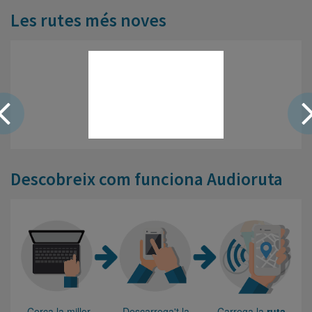
Les rutes més noves
Carretera / Km / Desnivell
positiu: m / Desnivell
negatiu: m
Ruta gratuïta
Descobreix com funciona Audioruta
Cerca la millor
Descarrega't la
Carrega la
ruta
,