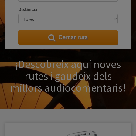
Distància
Cercar ruta
¡Descobreix aquí noves
rutes i gaudeix dels
millors audiocomentaris!