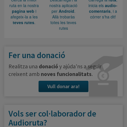
ruta en la nostra
nostra aplicació
inicia els
audio-
pagina web
i
per
Android
.
comentaris
, i a
afegeix-la a les
Allà trobaràs
córrer s'ha dit!
teves rutes
.
totes les teves
rutes
Fer una donació
Realitza una
donació
y ajúda'ns a seguir
creixent amb
noves funcionalitats
.
Vull donar ara!
Vols ser col·laborador de
Audioruta?