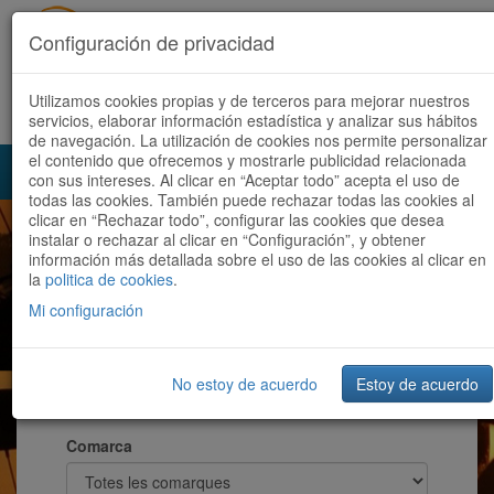
Configuración de privacidad
Utilizamos cookies propias y de terceros para mejorar nuestros
Español
|
Català
Registra't ara
Accedeix
servicios, elaborar información estadística y analizar sus hábitos
de navegación. La utilización de cookies nos permite personalizar
el contenido que ofrecemos y mostrarle publicidad relacionada
Toggl
con sus intereses. Al clicar en “Aceptar todo” acepta el uso de
navig
todas las cookies. También puede rechazar todas las cookies al
clicar en “Rechazar todo”, configurar las cookies que desea
instalar o rechazar al clicar en “Configuración”, y obtener
información más detallada sobre el uso de las cookies al clicar en
la
politica de cookies
.
Modalitat
Mi configuración
Provincia
No estoy de acuerdo
Estoy de acuerdo
Comarca