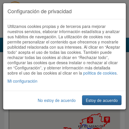
Configuración de privacidad
Utilizamos cookies propias y de terceros para mejorar
Español
|
Català
Registra't ara
Accedeix
nuestros servicios, elaborar información estadística y analizar
sus hábitos de navegación. La utilización de cookies nos
permite personalizar el contenido que ofrecemos y mostrarle
Toggl
publicidad relacionada con sus intereses. Al clicar en “Aceptar
navig
todo” acepta el uso de todas las cookies. También puede
rechazar todas las cookies al clicar en “Rechazar todo”,
Audioruta
Rutes
0
configurar las cookies que desea instalar o rechazar al clicar
en “Configuración”, y obtener información más detallada
0
sobre el uso de las cookies al clicar en la
politica de cookies
.
Mi configuración
No estoy de acuerdo
Estoy de acuerdo