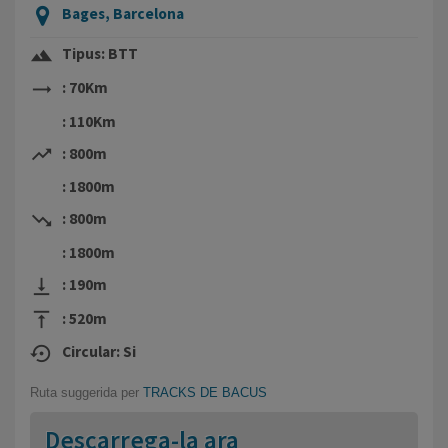
Bages, Barcelona
terrain
Tipus: BTT
trending_flat
: 70Km
: 110Km
trending_up
: 800m
: 1800m
trending_down
: 800m
: 1800m
vertical_align_bottom
: 190m
vertical_align_top
: 520m
settings_backup_restore
Circular: Si
Ruta suggerida per
TRACKS DE BACUS
Descarrega-la ara