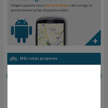
Afegeix aquesta ruta a
les teves Rutes
i descarrega-la
posteriorment al teu dispositiu mòbil.
Més rutes properes
Distancia:
km
Dificultat:
/10
Veure ruta