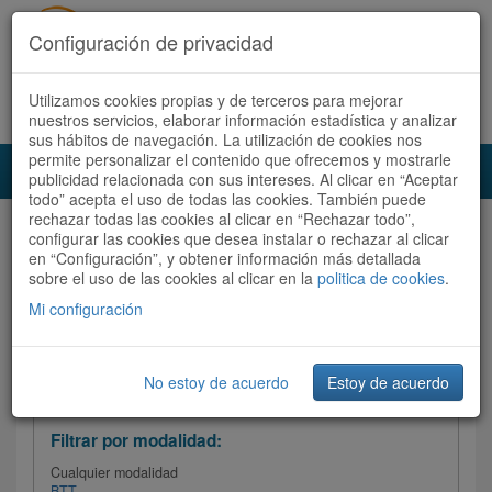
Configuración de privacidad
Utilizamos cookies propias y de terceros para mejorar
Español |
Català
Registrate ahora
Acceder
nuestros servicios, elaborar información estadística y analizar
sus hábitos de navegación. La utilización de cookies nos
permite personalizar el contenido que ofrecemos y mostrarle
Toggl
publicidad relacionada con sus intereses. Al clicar en “Aceptar
navig
todo” acepta el uso de todas las cookies. También puede
rechazar todas las cookies al clicar en “Rechazar todo”,
Audioruta
Todas las rutas
configurar las cookies que desea instalar o rechazar al clicar
en “Configuración”, y obtener información más detallada
sobre el uso de las cookies al clicar en la
Ordenar por:
politica de cookies
Más recientes
.
/
Todas las rutas
Dificultad
/ Valoración
Mi configuración
No estoy de acuerdo
Estoy de acuerdo
Filtrar las rutas
Filtrar por modalidad:
Cualquier modalidad
BTT