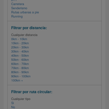
Carretera
Senderismo
Rutas urbanas a pie
Running
Filtrar por distancia:
Cualquier distancia
0km - 10km
10km - 20km
20km - 30km
30km - 40km
40km - 50km
50km - 60km
60km - 70km
70km - 80km
80km - 90km
90km - 100km
100km +
Filtrar por ruta circular:
Cualquier tipo
Si
No