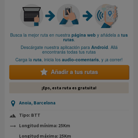
Busca la mejor ruta en nuestra
página web
y añádela a
tus
rutas
.
Descárgate nuestra aplicación para
Android
. Allá
encontrarás todas tus rutas
Carga la
ruta
, inicia los
audio-comentaris
, y ¡a correr!
Añadir a tus rutas
¡Eps, esta ruta es gratuita!
Anoia, Barcelona
terrain
Tipo: BTT
trending_flat
Longitud mínima: 25Km
Longitud máxima: 25Km