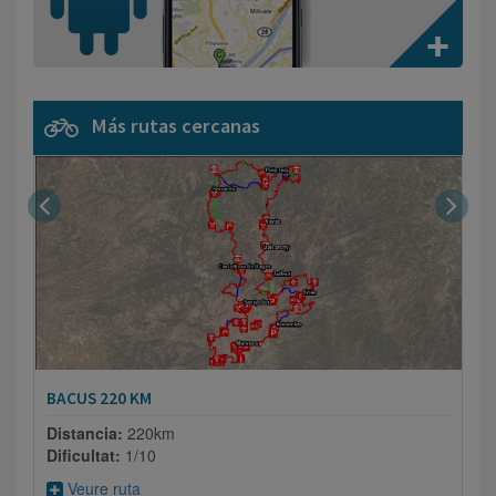
Más rutas cercanas
BACUS 220 KM
C
Distancia:
220km
D
Dificultat:
1/10
D
Veure ruta