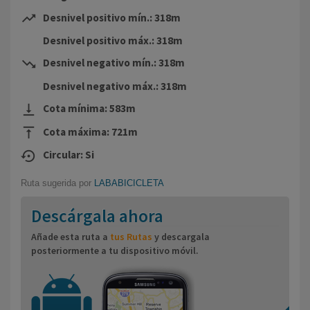
trending_up
Desnivel positivo mín.: 318m
Desnivel positivo máx.: 318m
trending_down
Desnivel negativo mín.: 318m
Desnivel negativo máx.: 318m
vertical_align_bottom
Cota mínima: 583m
vertical_align_top
Cota máxima: 721m
settings_backup_restore
Circular: Si
Ruta sugerida por
LABABICICLETA
Descárgala ahora
Añade esta ruta a
tus Rutas
y descargala
posteriormente a tu dispositivo móvil.