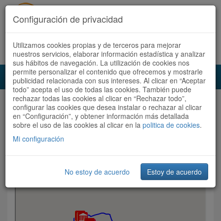
Configuración de privacidad
Utilizamos cookies propias y de terceros para mejorar
Español |
Català
Registrate ahora
Acceder
nuestros servicios, elaborar información estadística y analizar
sus hábitos de navegación. La utilización de cookies nos
permite personalizar el contenido que ofrecemos y mostrarle
Toggl
publicidad relacionada con sus intereses. Al clicar en “Aceptar
navig
todo” acepta el uso de todas las cookies. También puede
rechazar todas las cookies al clicar en “Rechazar todo”,
Audioruta
Rutas
RUTA BATALLA PRATS DE REI
configurar las cookies que desea instalar o rechazar al clicar
en “Configuración”, y obtener información más detallada
RUTA BATALLA PRATS DE REI
sobre el uso de las cookies al clicar en la
politica de cookies
.
Mi configuración
No estoy de acuerdo
Estoy de acuerdo