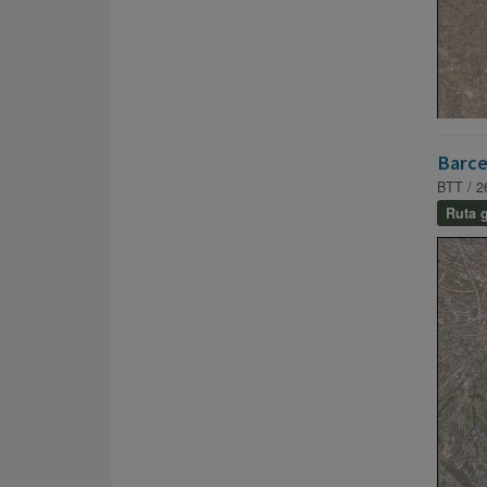
Barce
BTT / 2
Ruta g