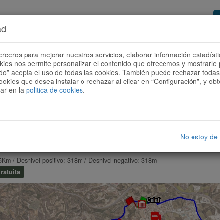
ad
or de rutas
Quieres ser colaborador?
Cóm
erceros para mejorar nuestros servicios, elaborar información estadísti
okies nos permite personalizar el contenido que ofrecemos y mostrarle 
todo” acepta el uso de todas las cookies. También puede rechazar todas 
ookies que desea instalar o rechazar al clicar en “Configuración”, y o
car en la
politica de cookies
.
No estoy de
BATALLA PRATS DE REI
5Km / Desnivel positivo: 318m / Desnivel negativo: 318m
ratuita