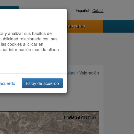
Español |
Català
Registrate ahora
Acceder
o funciona
Tus rutas
ca y analizar sus hábitos de
publicidad relacionada con sus
las cookies al clicar en
btener información más detallada
Ordenar por:
Más recientes
/
Dificultad
/ Valoración
 acuerdo
Estoy de acuerdo