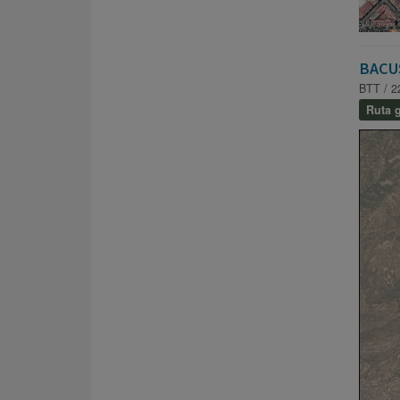
BACU
BTT / 2
Ruta g