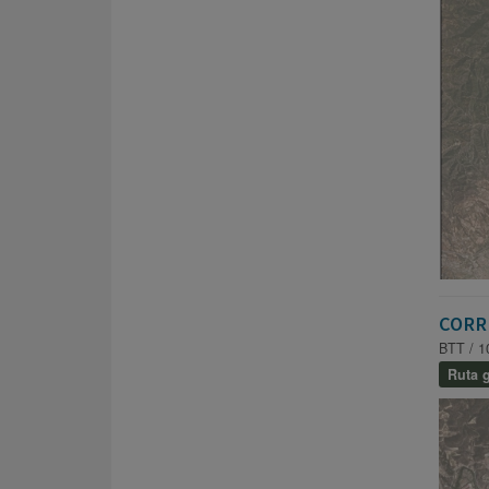
CORR
BTT / 1
Ruta g