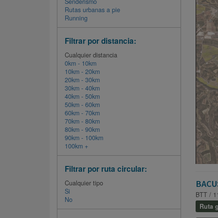
Senderismo
Rutas urbanas a pie
Running
Filtrar por distancia:
Cualquier distancia
0km - 10km
10km - 20km
20km - 30km
30km - 40km
40km - 50km
50km - 60km
60km - 70km
70km - 80km
80km - 90km
90km - 100km
100km +
Filtrar por ruta circular:
BACU
Cualquier tipo
Si
BTT / 1
No
Ruta g