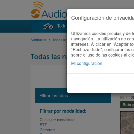
Configuración de privacid
Todas las rutas
Buscad
Utilizamos cookies propias y de t
navegación. La utilización de co
Audioruta
Todas las rutas
intereses. Al clicar en “Aceptar 
“Rechazar todo”, configurar las c
Todas las rutas
sobre el uso de las cookies al cli
Mi configuración
RUTA 
Filtrar las rutas
BTT / 2
Ruta g
Filtrar por modalidad:
Cualquier modalidad
BTT
Carretera