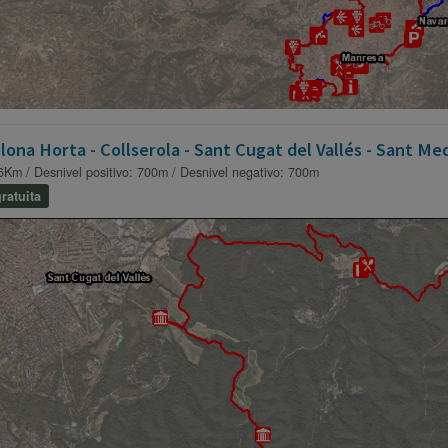
lona Horta - Collserola - Sant Cugat del Vallés - Sant Me
6Km / Desnivel positivo: 700m / Desnivel negativo: 700m
ratuita