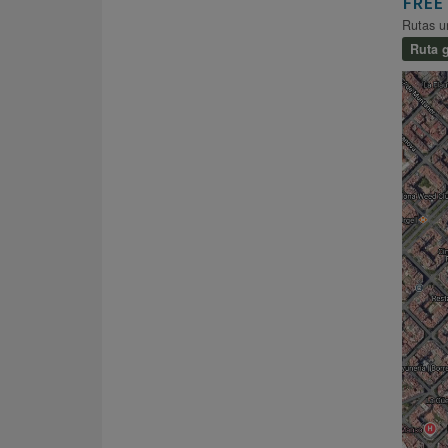
FREE
Rutas u
Ruta g