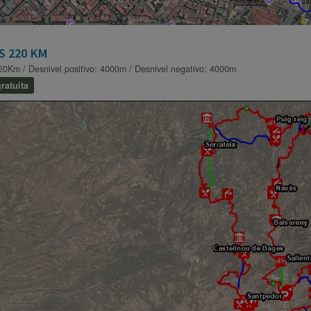
S 220 KM
20Km / Desnivel positivo: 4000m / Desnivel negativo: 4000m
ratuita