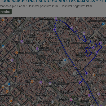
 TOUR BARCELONA 1 AUDIO-GUIADO. LAS RAMBLAS Y EL
rbanas a pie / 4Km / Desnivel positivo: 25m / Desnivel negativo: 21m
ratuita