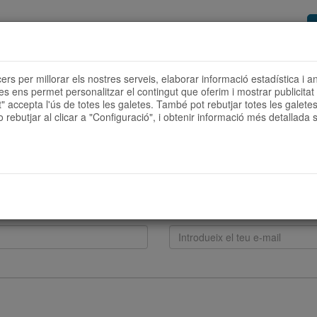
or de rutes
Vols ser col·laborador?
Com
cers per millorar els nostres serveis, elaborar informació estadística i a
ies ens permet personalitzar el contingut que oferim i mostrar publicita
t" accepta l'ús de totes les galetes. També pot rebutjar totes les galetes 
 rebutjar al clicar a "Configuració", i obtenir informació més detallada s
b nosaltres:
El teu e-mail*: