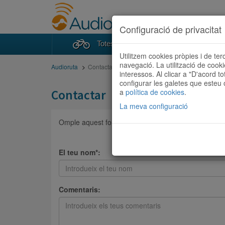
Configuració de privacitat
Totes les rutes
Cercad
Utilitzem cookies pròpies i de ter
navegació. La utilització de cook
Audioruta
Contactar
interessos. Al clicar a "D'acord to
configurar les galetes que esteu o
Contactar
a
política de cookies
.
La meva configuració
Omple aquest formulari per posar-te en contacte am
El teu nom*:
Comentaris: