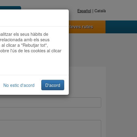
Español
| Català
Registra't ara
Accedeix
 funciona
Les teves rutes
nalitzar els seus hàbits de
t relacionada amb els seus
al clicar a "Rebutjar tot",
obre l'ús de les cookies al clicar
No estic d'acord
D'acord