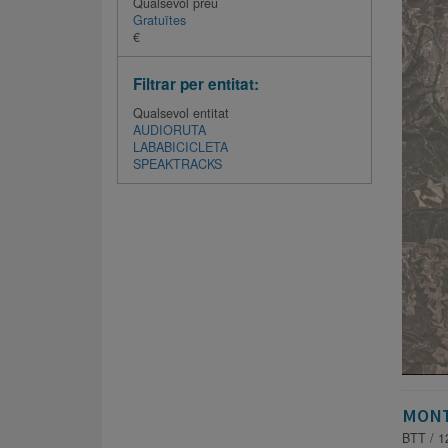
Qualsevol preu
Gratuïtes
€
Filtrar per entitat:
Qualsevol entitat
AUDIORUTA
LABABICICLETA
SPEAKTRACKS
MONT
BTT / 1