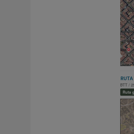
RUTA 
BTT / 2
Ruta g