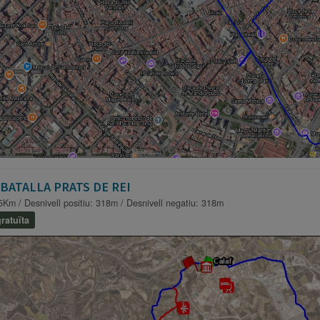
BATALLA PRATS DE REI
5Km / Desnivell positiu: 318m / Desnivell negatiu: 318m
ratuïta