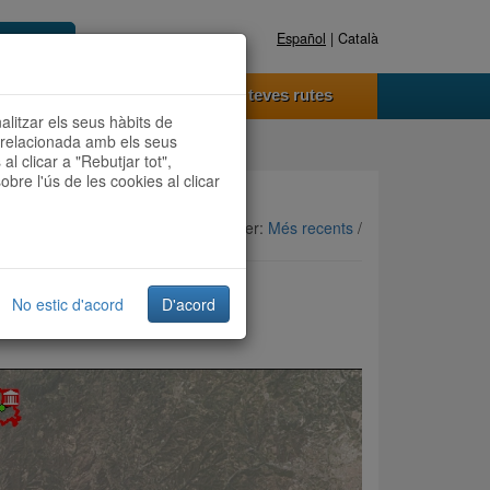
Español
| Català
Registra't ara
Accedeix
 funciona
Les teves rutes
nalitzar els seus hàbits de
t relacionada amb els seus
al clicar a "Rebutjar tot",
obre l'ús de les cookies al clicar
Ordenar per:
Més recents
/
No estic d'acord
D'acord