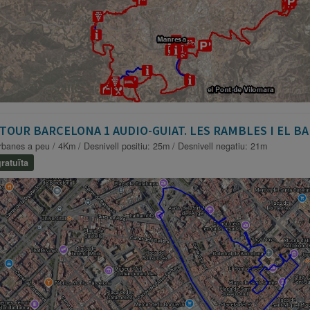
TOUR BARCELONA 1 AUDIO-GUIAT. LES RAMBLES I EL BA
rbanes a peu / 4Km / Desnivell positiu: 25m / Desnivell negatiu: 21m
ratuïta