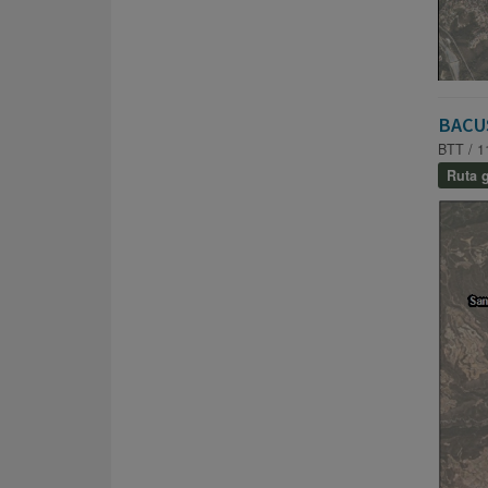
BACU
BTT / 1
Ruta g