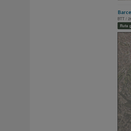
Barce
BTT / 2
Ruta g