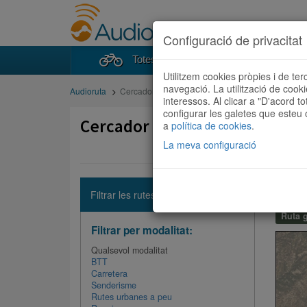
Configuració de privacitat
Totes les rutes
Cercad
Utilitzem cookies pròpies i de ter
navegació. La utilització de cook
Audioruta
Cercador de rutes
interessos. Al clicar a "D'acord to
configurar les galetes que esteu o
Cercador de rutes
a
política de cookies
.
La meva configuració
BACU
Filtrar les rutes
BTT / 2
Ruta g
Filtrar per modalitat:
Qualsevol modalitat
BTT
Carretera
Senderisme
Rutes urbanes a peu