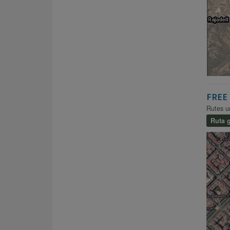
FREE 
Rutes u
Ruta g