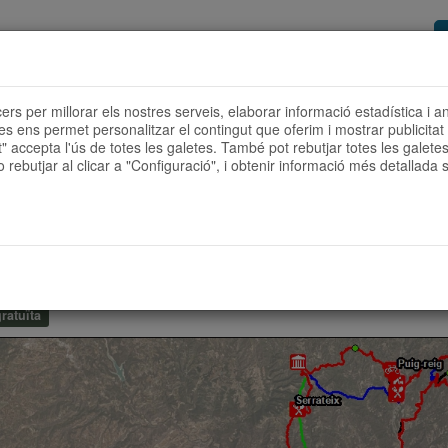
or de rutes
Vols ser col·laborador?
Com
cers per millorar els nostres serveis, elaborar informació estadística i a
ies ens permet personalitzar el contingut que oferim i mostrar publicita
t" accepta l'ús de totes les galetes. També pot rebutjar totes les galetes 
 rebutjar al clicar a "Configuració", i obtenir informació més detallada s
S 220 KM
20Km / Desnivell positiu: 4000m / Desnivell negatiu: 4000m
ratuïta