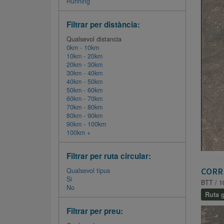
Running
Filtrar per distància:
Qualsevol distancia
0km - 10km
10km - 20km
20km - 30km
30km - 40km
40km - 50km
50km - 60km
60km - 70km
70km - 80km
80km - 90km
90km - 100km
100km +
Filtrar per ruta circular:
CORR
Qualsevol tipus
Si
BTT / 1
No
Ruta g
Filtrar per preu: