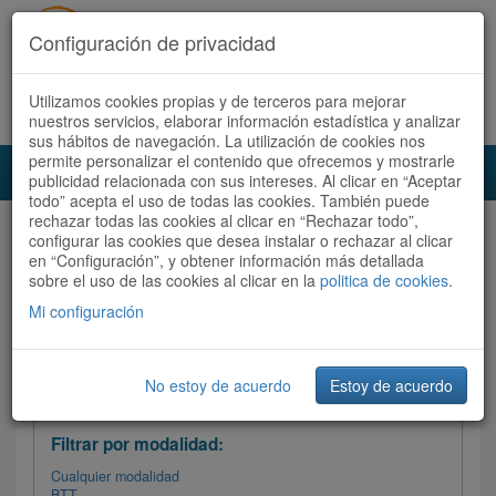
Configuración de privacidad
Utilizamos cookies propias y de terceros para mejorar
Español |
Català
Registrate ahora
Acceder
nuestros servicios, elaborar información estadística y analizar
sus hábitos de navegación. La utilización de cookies nos
permite personalizar el contenido que ofrecemos y mostrarle
Toggl
publicidad relacionada con sus intereses. Al clicar en “Aceptar
navig
todo” acepta el uso de todas las cookies. También puede
rechazar todas las cookies al clicar en “Rechazar todo”,
Audioruta
Todas las rutas
configurar las cookies que desea instalar o rechazar al clicar
en “Configuración”, y obtener información más detallada
sobre el uso de las cookies al clicar en la
Ordenar por:
politica de cookies
Más recientes
.
/
Todas las rutas
Dificultad
/ Valoración
Mi configuración
No estoy de acuerdo
Estoy de acuerdo
Filtrar las rutas
Filtrar por modalidad:
Cualquier modalidad
BTT