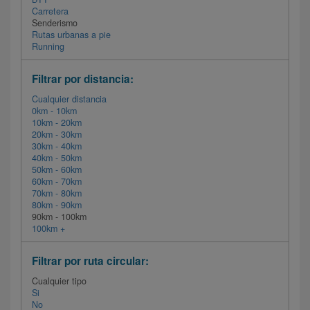
Carretera
Senderismo
Rutas urbanas a pie
Running
Filtrar por distancia:
Cualquier distancia
0km - 10km
10km - 20km
20km - 30km
30km - 40km
40km - 50km
50km - 60km
60km - 70km
70km - 80km
80km - 90km
90km - 100km
100km +
Filtrar por ruta circular:
Cualquier tipo
Si
No