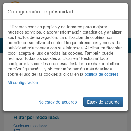
Configuración de privacidad
Utilizamos cookies propias y de terceros para mejorar
Español |
Català
Registrate ahora
Acceder
nuestros servicios, elaborar información estadística y analizar
sus hábitos de navegación. La utilización de cookies nos
permite personalizar el contenido que ofrecemos y mostrarle
Toggl
publicidad relacionada con sus intereses. Al clicar en “Aceptar
navig
todo” acepta el uso de todas las cookies. También puede
rechazar todas las cookies al clicar en “Rechazar todo”,
Audioruta
Todas las rutas
configurar las cookies que desea instalar o rechazar al clicar
en “Configuración”, y obtener información más detallada
sobre el uso de las cookies al clicar en la
Ordenar por:
politica de cookies
Más recientes
.
/
Todas las rutas
Dificultad
/ Valoración
Mi configuración
No estoy de acuerdo
Estoy de acuerdo
Filtrar las rutas
Filtrar por modalidad:
Cualquier modalidad
BTT