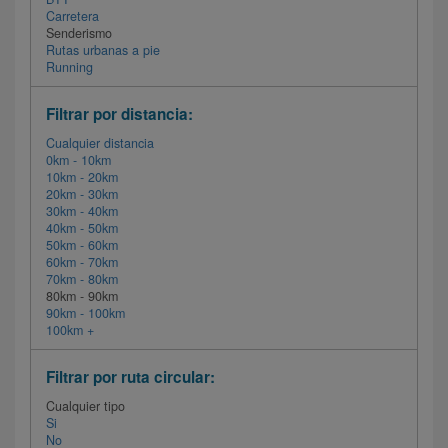
Carretera
Senderismo
Rutas urbanas a pie
Running
Filtrar por distancia:
Cualquier distancia
0km - 10km
10km - 20km
20km - 30km
30km - 40km
40km - 50km
50km - 60km
60km - 70km
70km - 80km
80km - 90km
90km - 100km
100km +
Filtrar por ruta circular:
Cualquier tipo
Si
No