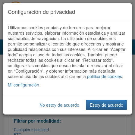
Configuración de privacidad
Utilizamos cookies propias y de terceros para mejorar
Español |
Català
Registrate ahora
Acceder
nuestros servicios, elaborar información estadística y analizar
sus hábitos de navegación. La utilización de cookies nos
permite personalizar el contenido que ofrecemos y mostrarle
Toggl
publicidad relacionada con sus intereses. Al clicar en “Aceptar
navig
todo” acepta el uso de todas las cookies. También puede
rechazar todas las cookies al clicar en “Rechazar todo”,
Audioruta
Todas las rutas
configurar las cookies que desea instalar o rechazar al clicar
en “Configuración”, y obtener información más detallada
sobre el uso de las cookies al clicar en la
Ordenar por:
politica de cookies
Más recientes
.
/
Todas las rutas
Dificultad
/ Valoración
Mi configuración
No estoy de acuerdo
Estoy de acuerdo
Filtrar las rutas
Filtrar por modalidad:
Cualquier modalidad
BTT