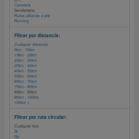
Carretera
Senderismo
Rutas urbanas a pie
Running
Filtrar por distancia:
Cualquier distancia
0km - 10km
10km - 20km
20km - 30km
30km - 40km
40km - 50km
50km - 60km
60km - 70km
70km - 80km
80km - 90km
90km - 100km
100km +
Filtrar por ruta circular:
Cualquier tipo
Si
No