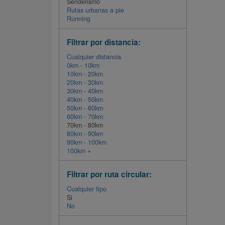
Senderismo
Rutas urbanas a pie
Running
Filtrar por distancia:
Cualquier distancia
0km - 10km
10km - 20km
20km - 30km
30km - 40km
40km - 50km
50km - 60km
60km - 70km
70km - 80km
80km - 90km
90km - 100km
100km +
Filtrar por ruta circular:
Cualquier tipo
Si
No