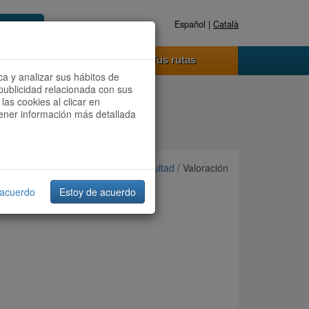
Español |
Català
Registrate ahora
Acceder
o funciona
Tus rutas
ca y analizar sus hábitos de
publicidad relacionada con sus
las cookies al clicar en
btener información más detallada
Ordenar por:
Más recientes
/
Dificultad
/ Valoración
 acuerdo
Estoy de acuerdo