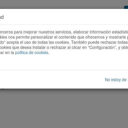
ad
or de rutas
Quieres ser colaborador?
Cóm
erceros para mejorar nuestros servicios, elaborar información estadísti
okies nos permite personalizar el contenido que ofrecemos y mostrarle 
todo” acepta el uso de todas las cookies. También puede rechazar todas 
ookies que desea instalar o rechazar al clicar en “Configuración”, y o
car en la
politica de cookies
.
No estoy de
nguna ruta con las características seleccionadas