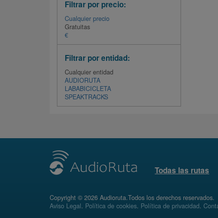
Filtrar por precio:
Cualquier precio
Gratuitas
€
Filtrar por entidad:
Cualquier entidad
AUDIORUTA
LABABICICLETA
SPEAKTRACKS
Todas las rutas
Copyright © 2026 Audioruta.Todos los derechos reservados.
Aviso Legal
.
Política de cookies
.
Política de privacidad
.
Conta