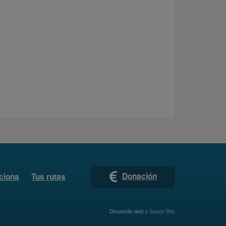
Donación
ciona
Tus rutas
Desarrollo web x
Space Bits