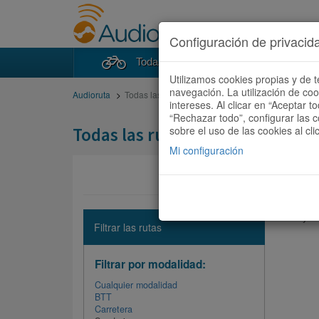
Configuración de privacid
Todas las rutas
Buscad
Utilizamos cookies propias y de t
navegación. La utilización de co
Audioruta
Todas las rutas
intereses. Al clicar en “Aceptar 
“Rechazar todo”, configurar las c
Todas las rutas
sobre el uso de las cookies al cli
Mi configuración
No hay ni
Filtrar las rutas
Filtrar por modalidad:
Cualquier modalidad
BTT
Carretera