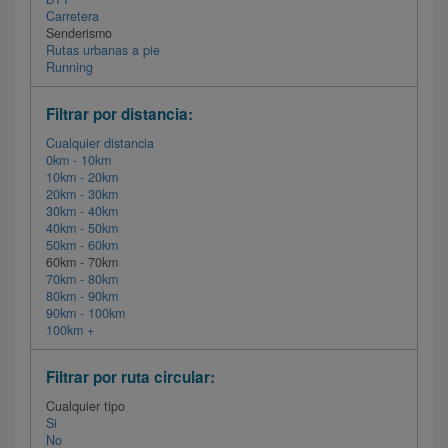
Carretera
Senderismo
Rutas urbanas a pie
Running
Filtrar por distancia:
Cualquier distancia
0km - 10km
10km - 20km
20km - 30km
30km - 40km
40km - 50km
50km - 60km
60km - 70km
70km - 80km
80km - 90km
90km - 100km
100km +
Filtrar por ruta circular:
Cualquier tipo
Si
No