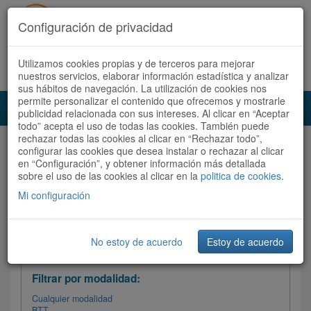
Configuración de privacidad
Utilizamos cookies propias y de terceros para mejorar
Español |
Català
Registrate ahora
Acceder
nuestros servicios, elaborar información estadística y analizar
sus hábitos de navegación. La utilización de cookies nos
permite personalizar el contenido que ofrecemos y mostrarle
Toggl
publicidad relacionada con sus intereses. Al clicar en “Aceptar
navig
todo” acepta el uso de todas las cookies. También puede
rechazar todas las cookies al clicar en “Rechazar todo”,
Audioruta
Todas las rutas
configurar las cookies que desea instalar o rechazar al clicar
en “Configuración”, y obtener información más detallada
sobre el uso de las cookies al clicar en la
Ordenar por:
politica de cookies
Más recientes
.
/
Todas las rutas
Dificultad
/ Valoración
Mi configuración
No estoy de acuerdo
Estoy de acuerdo
Filtrar las rutas
Filtrar por modalidad:
Cualquier modalidad
BTT