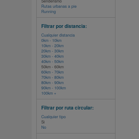
Senderismo
Rutas urbanas a pie
Running
Filtrar por distancia:
Cualquier distancia
0km - 10km
10km - 20km
20km - 30km
30km - 40km
40km - 50km
50km - 60km
60km - 70km
70km - 80km
80km - 90km
90km - 100km
100km +
Filtrar por ruta circular:
Cualquier tipo
Si
No