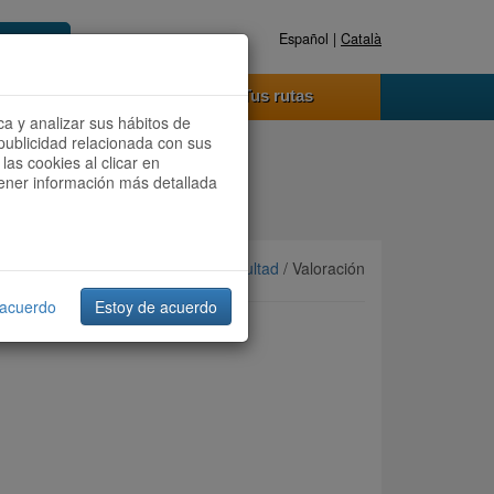
Español |
Català
Registrate ahora
Acceder
o funciona
Tus rutas
ca y analizar sus hábitos de
publicidad relacionada con sus
las cookies al clicar en
btener información más detallada
Ordenar por:
Más recientes
/
Dificultad
/ Valoración
 acuerdo
Estoy de acuerdo