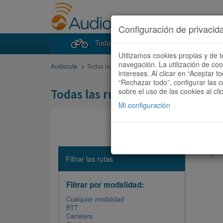
Configuración de privacid
Todas las rutas
Buscad
Utilizamos cookies propias y de t
navegación. La utilización de co
Audioruta
Todas las rutas
intereses. Al clicar en “Aceptar 
“Rechazar todo”, configurar las c
Todas las rutas
sobre el uso de las cookies al cli
Mi configuración
No hay ni
Filtrar las rutas
Filtrar por modalidad:
Cualquier modalidad
BTT
Carretera