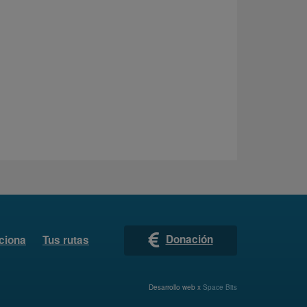
Donación
ciona
Tus rutas
Desarrollo web x
Space Bits