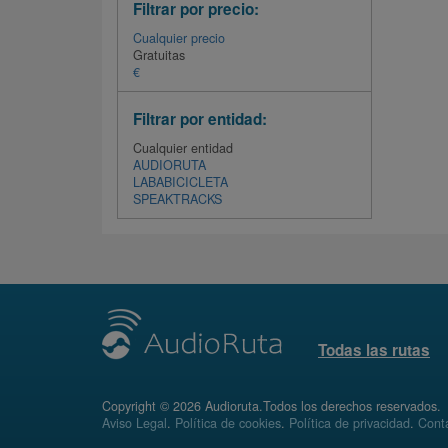
Filtrar por precio:
Cualquier precio
Gratuitas
€
Filtrar por entidad:
Cualquier entidad
AUDIORUTA
LABABICICLETA
SPEAKTRACKS
Todas las rutas
Copyright © 2026 Audioruta.Todos los derechos reservados.
Aviso Legal
.
Política de cookies
.
Política de privacidad
.
Conta