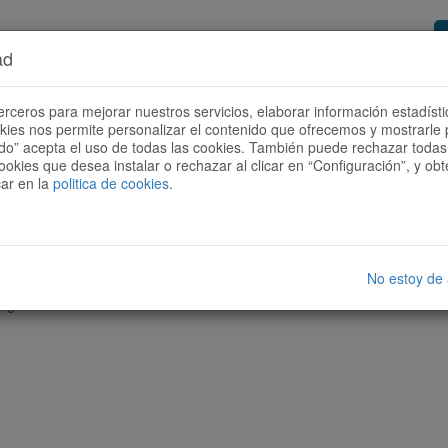
ad
or de rutas
Quieres ser colaborador?
Cóm
erceros para mejorar nuestros servicios, elaborar información estadísti
okies nos permite personalizar el contenido que ofrecemos y mostrarle 
todo” acepta el uso de todas las cookies. También puede rechazar todas 
ookies que desea instalar o rechazar al clicar en “Configuración”, y o
car en la
politica de cookies
.
No estoy de
nguna ruta con las características seleccionadas