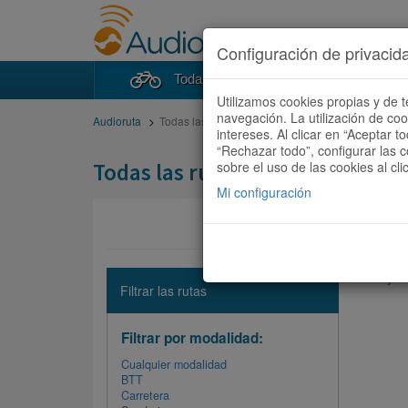
Configuración de privacid
Todas las rutas
Buscad
Utilizamos cookies propias y de t
navegación. La utilización de co
Audioruta
Todas las rutas
intereses. Al clicar en “Aceptar 
“Rechazar todo”, configurar las c
Todas las rutas
sobre el uso de las cookies al cli
Mi configuración
No hay ni
Filtrar las rutas
Filtrar por modalidad:
Cualquier modalidad
BTT
Carretera