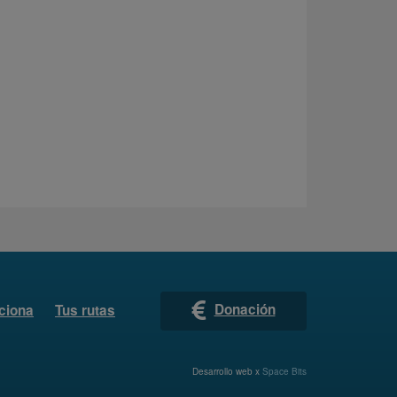
Donación
ciona
Tus rutas
Desarrollo web x
Space Bits