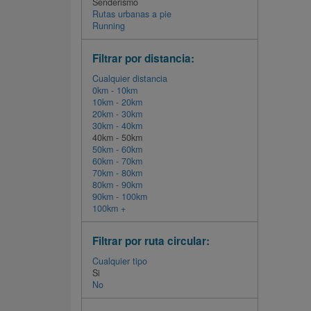
Senderismo
Rutas urbanas a pie
Running
Filtrar por distancia:
Cualquier distancia
0km - 10km
10km - 20km
20km - 30km
30km - 40km
40km - 50km
50km - 60km
60km - 70km
70km - 80km
80km - 90km
90km - 100km
100km +
Filtrar por ruta circular:
Cualquier tipo
Si
No