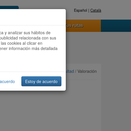
Español |
Català
Registrate ahora
Acceder
o funciona
Tus rutas
ca y analizar sus hábitos de
publicidad relacionada con sus
las cookies al clicar en
btener información más detallada
Ordenar por:
Más recientes
/
Dificultad
/ Valoración
 acuerdo
Estoy de acuerdo