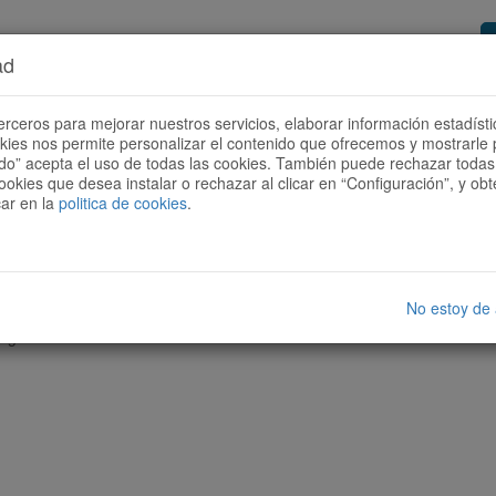
ad
or de rutas
Quieres ser colaborador?
Cóm
erceros para mejorar nuestros servicios, elaborar información estadísti
okies nos permite personalizar el contenido que ofrecemos y mostrarle 
todo” acepta el uso de todas las cookies. También puede rechazar todas 
ookies que desea instalar o rechazar al clicar en “Configuración”, y o
car en la
politica de cookies
.
No estoy de
nguna ruta con las características seleccionadas