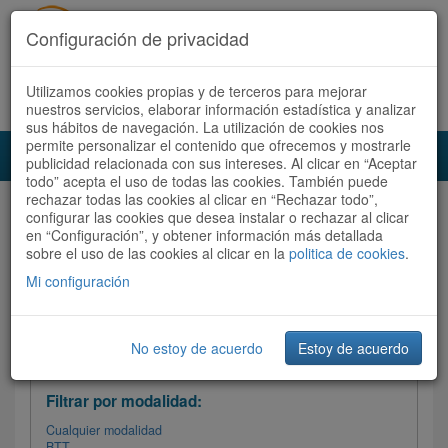
Configuración de privacidad
Utilizamos cookies propias y de terceros para mejorar
Español |
Català
Registrate ahora
Acceder
nuestros servicios, elaborar información estadística y analizar
sus hábitos de navegación. La utilización de cookies nos
permite personalizar el contenido que ofrecemos y mostrarle
Toggl
publicidad relacionada con sus intereses. Al clicar en “Aceptar
navig
todo” acepta el uso de todas las cookies. También puede
rechazar todas las cookies al clicar en “Rechazar todo”,
Audioruta
Todas las rutas
configurar las cookies que desea instalar o rechazar al clicar
en “Configuración”, y obtener información más detallada
sobre el uso de las cookies al clicar en la
Ordenar por:
politica de cookies
Más recientes
.
/
Todas las rutas
Dificultad
/ Valoración
Mi configuración
No estoy de acuerdo
Estoy de acuerdo
Filtrar las rutas
Filtrar por modalidad:
Cualquier modalidad
BTT