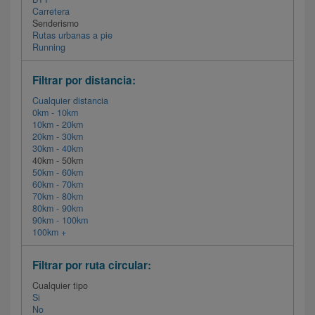
Carretera
Senderismo
Rutas urbanas a pie
Running
Filtrar por distancia:
Cualquier distancia
0km - 10km
10km - 20km
20km - 30km
30km - 40km
40km - 50km
50km - 60km
60km - 70km
70km - 80km
80km - 90km
90km - 100km
100km +
Filtrar por ruta circular:
Cualquier tipo
Si
No