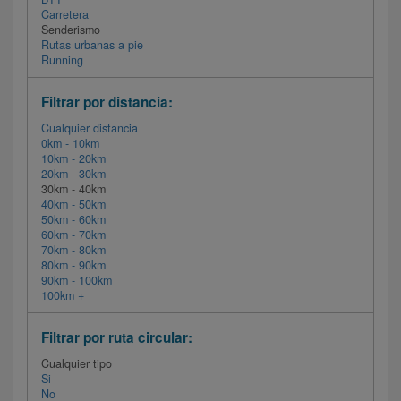
Carretera
Senderismo
Rutas urbanas a pie
Running
Filtrar por distancia:
Cualquier distancia
0km - 10km
10km - 20km
20km - 30km
30km - 40km
40km - 50km
50km - 60km
60km - 70km
70km - 80km
80km - 90km
90km - 100km
100km +
Filtrar por ruta circular:
Cualquier tipo
Si
No