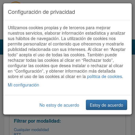
Configuración de privacidad
Utilizamos cookies propias y de terceros para mejorar
Español |
Català
Registrate ahora
Acceder
nuestros servicios, elaborar información estadística y analizar
sus hábitos de navegación. La utilización de cookies nos
permite personalizar el contenido que ofrecemos y mostrarle
Toggl
publicidad relacionada con sus intereses. Al clicar en “Aceptar
navig
todo” acepta el uso de todas las cookies. También puede
rechazar todas las cookies al clicar en “Rechazar todo”,
Audioruta
Todas las rutas
configurar las cookies que desea instalar o rechazar al clicar
en “Configuración”, y obtener información más detallada
sobre el uso de las cookies al clicar en la
Ordenar por:
politica de cookies
Más recientes
.
/
Todas las rutas
Dificultad
/ Valoración
Mi configuración
No estoy de acuerdo
Estoy de acuerdo
Filtrar las rutas
Filtrar por modalidad:
Cualquier modalidad
BTT