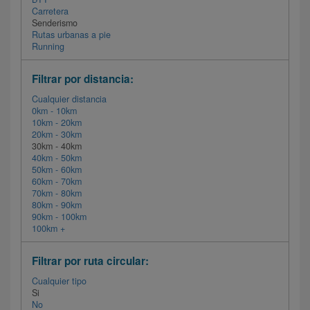
Carretera
Senderismo
Rutas urbanas a pie
Running
Filtrar por distancia:
Cualquier distancia
0km - 10km
10km - 20km
20km - 30km
30km - 40km
40km - 50km
50km - 60km
60km - 70km
70km - 80km
80km - 90km
90km - 100km
100km +
Filtrar por ruta circular:
Cualquier tipo
Si
No