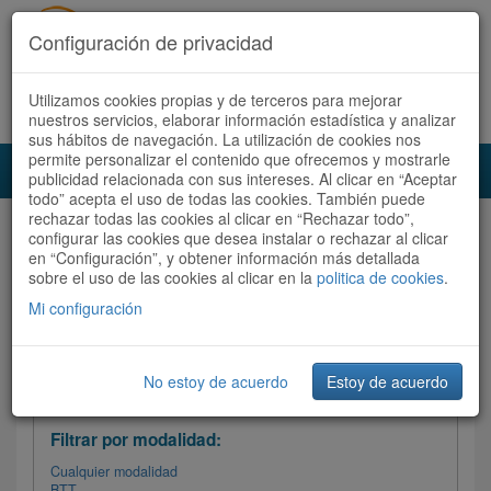
Configuración de privacidad
Utilizamos cookies propias y de terceros para mejorar
Español |
Català
Registrate ahora
Acceder
nuestros servicios, elaborar información estadística y analizar
sus hábitos de navegación. La utilización de cookies nos
permite personalizar el contenido que ofrecemos y mostrarle
Toggl
publicidad relacionada con sus intereses. Al clicar en “Aceptar
navig
todo” acepta el uso de todas las cookies. También puede
rechazar todas las cookies al clicar en “Rechazar todo”,
Audioruta
Todas las rutas
configurar las cookies que desea instalar o rechazar al clicar
en “Configuración”, y obtener información más detallada
sobre el uso de las cookies al clicar en la
Ordenar por:
politica de cookies
Más recientes
.
/
Todas las rutas
Dificultad
/ Valoración
Mi configuración
No estoy de acuerdo
Estoy de acuerdo
Filtrar las rutas
Filtrar por modalidad:
Cualquier modalidad
BTT