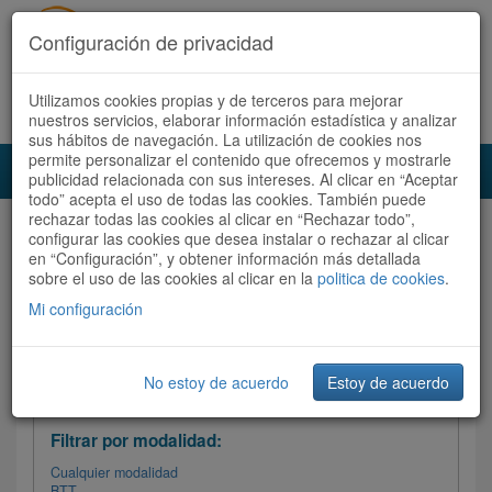
Configuración de privacidad
Utilizamos cookies propias y de terceros para mejorar
Español |
Català
Registrate ahora
Acceder
nuestros servicios, elaborar información estadística y analizar
sus hábitos de navegación. La utilización de cookies nos
permite personalizar el contenido que ofrecemos y mostrarle
Toggl
publicidad relacionada con sus intereses. Al clicar en “Aceptar
navig
todo” acepta el uso de todas las cookies. También puede
rechazar todas las cookies al clicar en “Rechazar todo”,
Audioruta
Todas las rutas
configurar las cookies que desea instalar o rechazar al clicar
en “Configuración”, y obtener información más detallada
sobre el uso de las cookies al clicar en la
Ordenar por:
politica de cookies
Más recientes
.
/
Todas las rutas
Dificultad
/ Valoración
Mi configuración
No estoy de acuerdo
Estoy de acuerdo
Filtrar las rutas
Filtrar por modalidad:
Cualquier modalidad
BTT