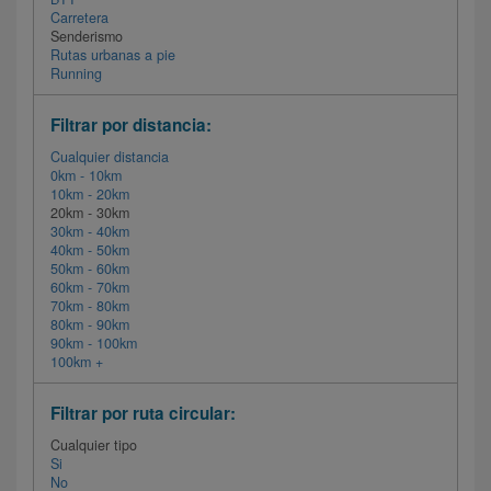
Carretera
Senderismo
Rutas urbanas a pie
Running
Filtrar por distancia:
Cualquier distancia
0km - 10km
10km - 20km
20km - 30km
30km - 40km
40km - 50km
50km - 60km
60km - 70km
70km - 80km
80km - 90km
90km - 100km
100km +
Filtrar por ruta circular:
Cualquier tipo
Si
No