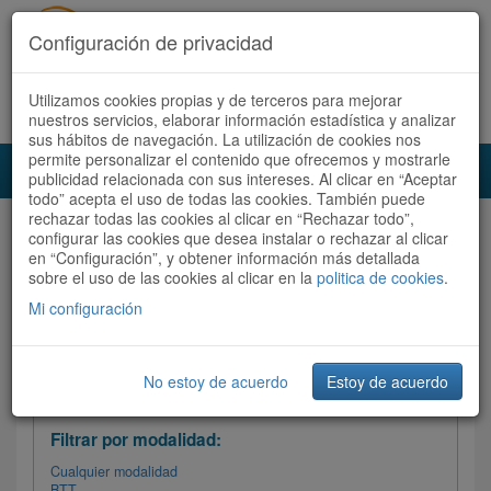
Configuración de privacidad
Utilizamos cookies propias y de terceros para mejorar
Español |
Català
Registrate ahora
Acceder
nuestros servicios, elaborar información estadística y analizar
sus hábitos de navegación. La utilización de cookies nos
permite personalizar el contenido que ofrecemos y mostrarle
Toggl
publicidad relacionada con sus intereses. Al clicar en “Aceptar
navig
todo” acepta el uso de todas las cookies. También puede
rechazar todas las cookies al clicar en “Rechazar todo”,
Audioruta
Todas las rutas
configurar las cookies que desea instalar o rechazar al clicar
en “Configuración”, y obtener información más detallada
sobre el uso de las cookies al clicar en la
Ordenar por:
politica de cookies
Más recientes
.
/
Todas las rutas
Dificultad
/ Valoración
Mi configuración
No estoy de acuerdo
Estoy de acuerdo
Filtrar las rutas
Filtrar por modalidad:
Cualquier modalidad
BTT