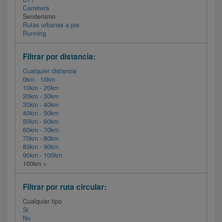
Carretera
Senderismo
Rutas urbanas a pie
Running
Filtrar por distancia:
Cualquier distancia
0km - 10km
10km - 20km
20km - 30km
30km - 40km
40km - 50km
50km - 60km
60km - 70km
70km - 80km
80km - 90km
90km - 100km
100km +
Filtrar por ruta circular:
Cualquier tipo
Si
No