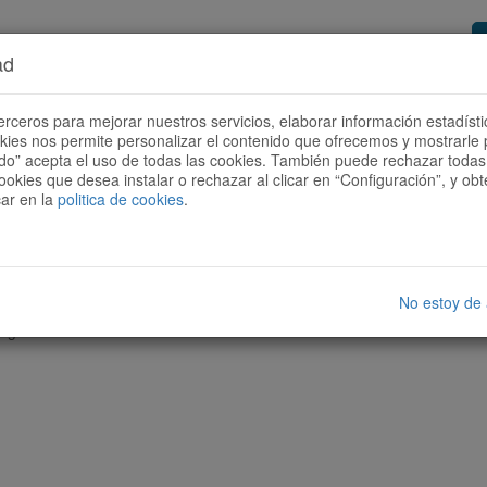
ad
or de rutas
Quieres ser colaborador?
Cóm
erceros para mejorar nuestros servicios, elaborar información estadísti
okies nos permite personalizar el contenido que ofrecemos y mostrarle 
todo” acepta el uso de todas las cookies. También puede rechazar todas 
ookies que desea instalar o rechazar al clicar en “Configuración”, y o
car en la
politica de cookies
.
No estoy de
nguna ruta con las características seleccionadas