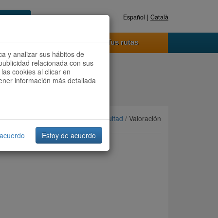
Español |
Català
Registrate ahora
Acceder
o funciona
Tus rutas
ca y analizar sus hábitos de
publicidad relacionada con sus
las cookies al clicar en
btener información más detallada
Ordenar por:
Más recientes
/
Dificultad
/ Valoración
 acuerdo
Estoy de acuerdo