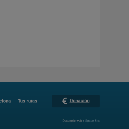
Donación
ciona
Tus rutas
Desarrollo web x
Space Bits