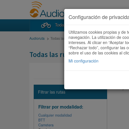
Configuración de privacid
Todas las rutas
Buscad
Utilizamos cookies propias y de t
navegación. La utilización de co
Audioruta
Todas las rutas
intereses. Al clicar en “Aceptar 
“Rechazar todo”, configurar las c
Todas las rutas
sobre el uso de las cookies al cli
Mi configuración
No hay ni
Filtrar las rutas
Filtrar por modalidad:
Cualquier modalidad
BTT
Carretera