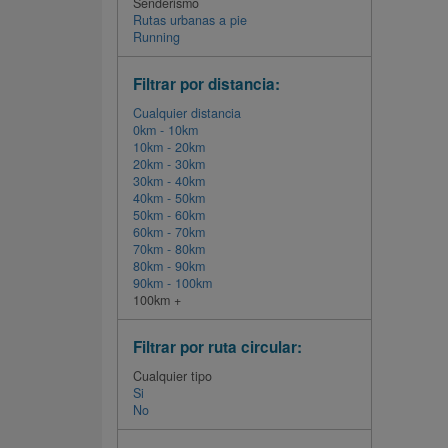
Senderismo
Rutas urbanas a pie
Running
Filtrar por distancia:
Cualquier distancia
0km - 10km
10km - 20km
20km - 30km
30km - 40km
40km - 50km
50km - 60km
60km - 70km
70km - 80km
80km - 90km
90km - 100km
100km +
Filtrar por ruta circular:
Cualquier tipo
Si
No