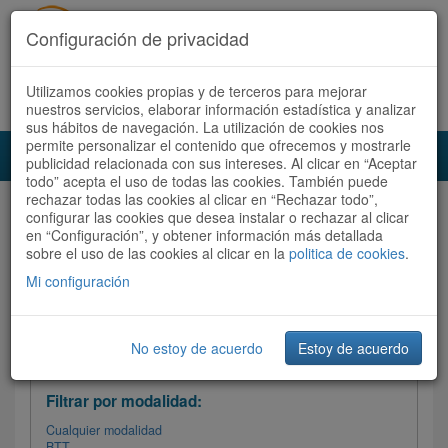
Configuración de privacidad
Utilizamos cookies propias y de terceros para mejorar
Español |
Català
Registrate ahora
Acceder
nuestros servicios, elaborar información estadística y analizar
sus hábitos de navegación. La utilización de cookies nos
permite personalizar el contenido que ofrecemos y mostrarle
Toggl
publicidad relacionada con sus intereses. Al clicar en “Aceptar
navig
todo” acepta el uso de todas las cookies. También puede
rechazar todas las cookies al clicar en “Rechazar todo”,
Audioruta
Todas las rutas
configurar las cookies que desea instalar o rechazar al clicar
en “Configuración”, y obtener información más detallada
sobre el uso de las cookies al clicar en la
Ordenar por:
politica de cookies
Más recientes
.
/
Todas las rutas
Dificultad
/ Valoración
Mi configuración
No estoy de acuerdo
Estoy de acuerdo
Filtrar las rutas
Filtrar por modalidad:
Cualquier modalidad
BTT