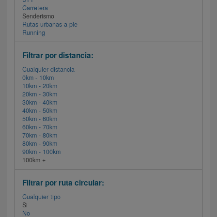
Carretera
Senderismo
Rutas urbanas a pie
Running
Filtrar por distancia:
Cualquier distancia
0km - 10km
10km - 20km
20km - 30km
30km - 40km
40km - 50km
50km - 60km
60km - 70km
70km - 80km
80km - 90km
90km - 100km
100km +
Filtrar por ruta circular:
Cualquier tipo
Si
No