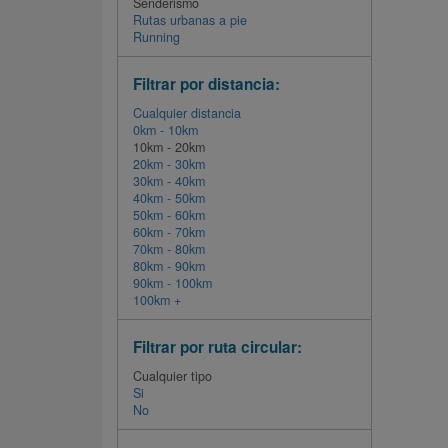
Senderismo
Rutas urbanas a pie
Running
Filtrar por distancia:
Cualquier distancia
0km - 10km
10km - 20km
20km - 30km
30km - 40km
40km - 50km
50km - 60km
60km - 70km
70km - 80km
80km - 90km
90km - 100km
100km +
Filtrar por ruta circular:
Cualquier tipo
Si
No