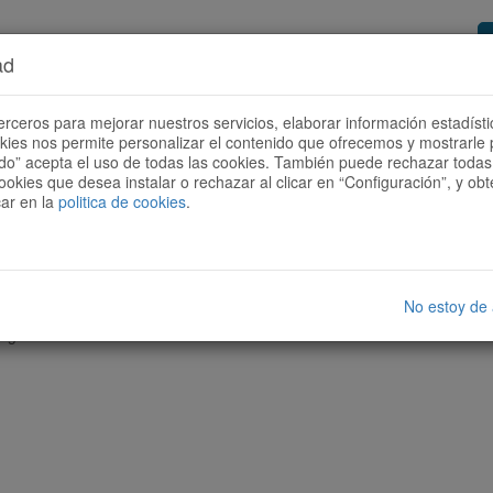
ad
or de rutas
Quieres ser colaborador?
Cóm
erceros para mejorar nuestros servicios, elaborar información estadísti
okies nos permite personalizar el contenido que ofrecemos y mostrarle 
todo” acepta el uso de todas las cookies. También puede rechazar todas 
ookies que desea instalar o rechazar al clicar en “Configuración”, y o
car en la
politica de cookies
.
No estoy de
nguna ruta con las características seleccionadas