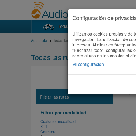
Configuración de privacid
Todas las rutas
Buscad
Utilizamos cookies propias y de t
navegación. La utilización de co
Audioruta
Todas las rutas
intereses. Al clicar en “Aceptar 
“Rechazar todo”, configurar las c
Todas las rutas
sobre el uso de las cookies al cli
Mi configuración
No hay ni
Filtrar las rutas
Filtrar por modalidad:
Cualquier modalidad
BTT
Carretera