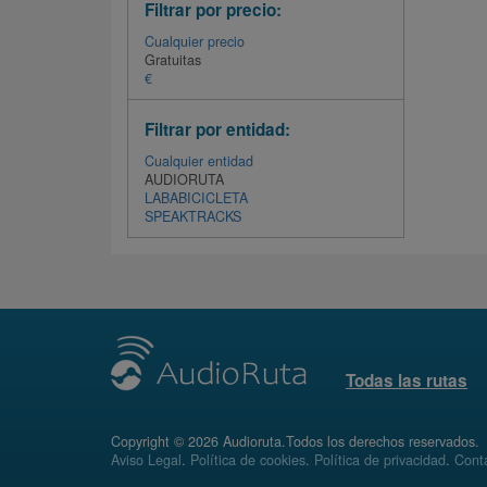
Filtrar por precio:
Cualquier precio
Gratuitas
€
Filtrar por entidad:
Cualquier entidad
AUDIORUTA
LABABICICLETA
SPEAKTRACKS
Todas las rutas
Copyright © 2026 Audioruta.Todos los derechos reservados.
Aviso Legal
.
Política de cookies
.
Política de privacidad
.
Conta