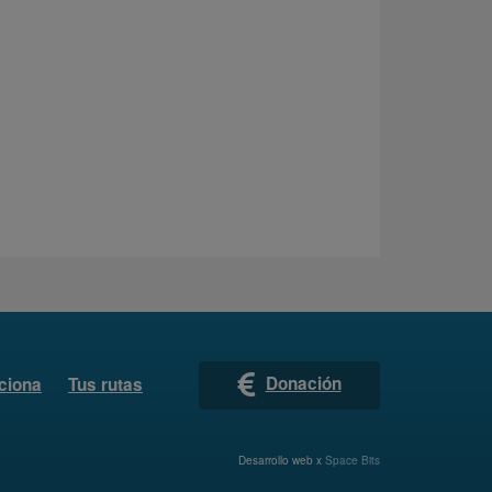
Donación
ciona
Tus rutas
Desarrollo web x
Space Bits