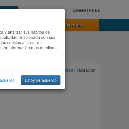
Español |
Català
Registrate ahora
Acceder
o funciona
Tus rutas
ca y analizar sus hábitos de
publicidad relacionada con sus
las cookies al clicar en
btener información más detallada
Ordenar por:
Más recientes
/
Dificultad
/ Valoración
 acuerdo
Estoy de acuerdo