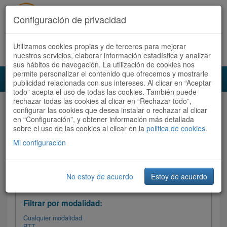
Configuración de privacidad
Utilizamos cookies propias y de terceros para mejorar
Español |
Català
Registrate ahora
Acceder
nuestros servicios, elaborar información estadística y analizar
sus hábitos de navegación. La utilización de cookies nos
permite personalizar el contenido que ofrecemos y mostrarle
Toggl
publicidad relacionada con sus intereses. Al clicar en “Aceptar
navig
todo” acepta el uso de todas las cookies. También puede
rechazar todas las cookies al clicar en “Rechazar todo”,
Audioruta
Todas las rutas
configurar las cookies que desea instalar o rechazar al clicar
en “Configuración”, y obtener información más detallada
sobre el uso de las cookies al clicar en la
Ordenar por:
politica de cookies
Más recientes
.
/
Todas las rutas
Dificultad
/ Valoración
Mi configuración
No estoy de acuerdo
Estoy de acuerdo
Filtrar las rutas
Filtrar por modalidad:
Cualquier modalidad
BTT