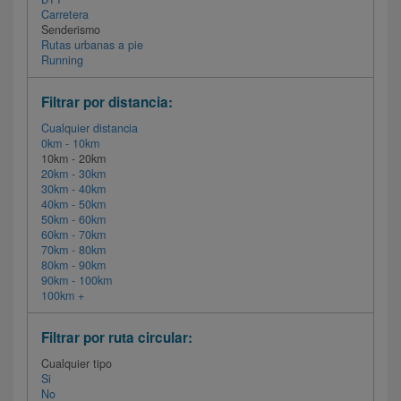
Carretera
Senderismo
Rutas urbanas a pie
Running
Filtrar por distancia:
Cualquier distancia
0km - 10km
10km - 20km
20km - 30km
30km - 40km
40km - 50km
50km - 60km
60km - 70km
70km - 80km
80km - 90km
90km - 100km
100km +
Filtrar por ruta circular:
Cualquier tipo
Si
No