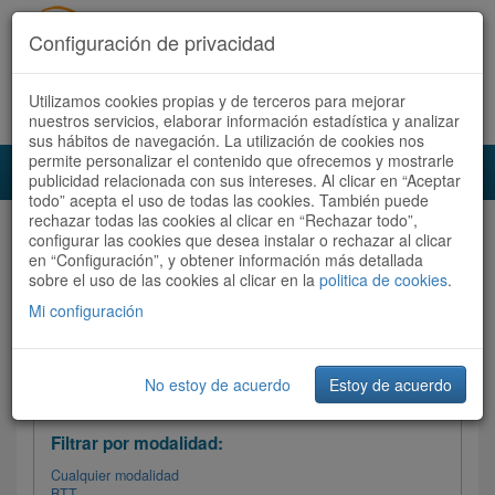
Configuración de privacidad
Utilizamos cookies propias y de terceros para mejorar
Español |
Català
Registrate ahora
Acceder
nuestros servicios, elaborar información estadística y analizar
sus hábitos de navegación. La utilización de cookies nos
permite personalizar el contenido que ofrecemos y mostrarle
Toggl
publicidad relacionada con sus intereses. Al clicar en “Aceptar
navig
todo” acepta el uso de todas las cookies. También puede
rechazar todas las cookies al clicar en “Rechazar todo”,
Audioruta
Todas las rutas
configurar las cookies que desea instalar o rechazar al clicar
en “Configuración”, y obtener información más detallada
sobre el uso de las cookies al clicar en la
Ordenar por:
politica de cookies
Más recientes
.
/
Todas las rutas
Dificultad
/ Valoración
Mi configuración
No estoy de acuerdo
Estoy de acuerdo
Filtrar las rutas
Filtrar por modalidad:
Cualquier modalidad
BTT