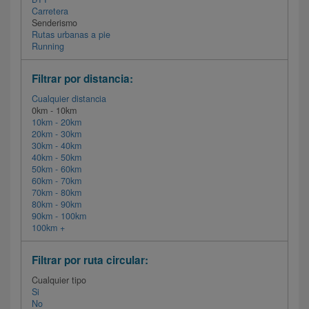
Carretera
Senderismo
Rutas urbanas a pie
Running
Filtrar por distancia:
Cualquier distancia
0km - 10km
10km - 20km
20km - 30km
30km - 40km
40km - 50km
50km - 60km
60km - 70km
70km - 80km
80km - 90km
90km - 100km
100km +
Filtrar por ruta circular:
Cualquier tipo
Si
No