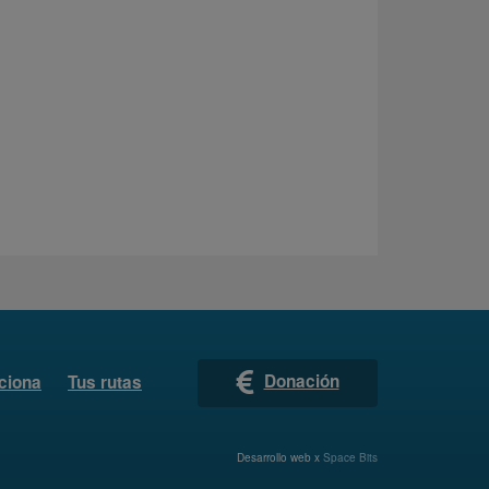
Donación
ciona
Tus rutas
Desarrollo web x
Space Bits