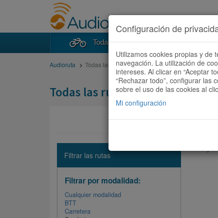
Configuración de privacid
Todas las rutas
Buscad
Utilizamos cookies propias y de t
navegación. La utilización de co
Audioruta
Todas las rutas
intereses. Al clicar en “Aceptar 
“Rechazar todo”, configurar las c
Todas las rutas
sobre el uso de las cookies al cli
Mi configuración
No hay ni
Filtrar las rutas
Filtrar por modalidad:
Cualquier modalidad
BTT
Carretera