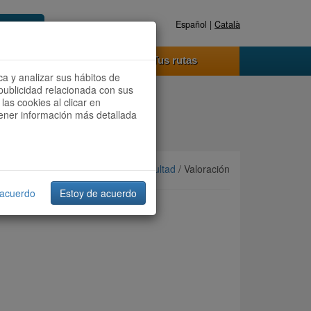
Español |
Català
Registrate ahora
Acceder
o funciona
Tus rutas
ca y analizar sus hábitos de
publicidad relacionada con sus
las cookies al clicar en
btener información más detallada
Ordenar por:
Más recientes
/
Dificultad
/ Valoración
 acuerdo
Estoy de acuerdo