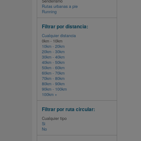
Senderismo
Rutas urbanas a pie
Running
Filtrar por distancia:
Cualquier distancia
0km - 10km
10km - 20km
20km - 30km
30km - 40km
40km - 50km
50km - 60km
60km - 70km
70km - 80km
80km - 90km
90km - 100km
100km +
Filtrar por ruta circular:
Cualquier tipo
Si
No