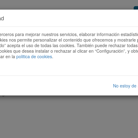
ad
or de rutas
Quieres ser colaborador?
Cóm
erceros para mejorar nuestros servicios, elaborar información estadísti
okies nos permite personalizar el contenido que ofrecemos y mostrarle 
todo” acepta el uso de todas las cookies. También puede rechazar todas 
ookies que desea instalar o rechazar al clicar en “Configuración”, y o
car en la
politica de cookies
.
No estoy de
nguna ruta con las características seleccionadas