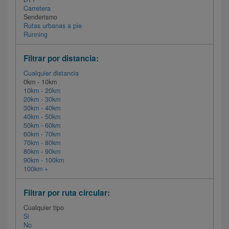
Carretera
Senderismo
Rutas urbanas a pie
Running
Filtrar por distancia:
Cualquier distancia
0km - 10km
10km - 20km
20km - 30km
30km - 40km
40km - 50km
50km - 60km
60km - 70km
70km - 80km
80km - 90km
90km - 100km
100km +
Filtrar por ruta circular:
Cualquier tipo
Si
No