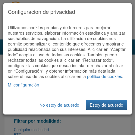
Configuración de privacidad
Utilizamos cookies propias y de terceros para mejorar
Español |
Català
Registrate ahora
Acceder
nuestros servicios, elaborar información estadística y analizar
sus hábitos de navegación. La utilización de cookies nos
permite personalizar el contenido que ofrecemos y mostrarle
Toggl
publicidad relacionada con sus intereses. Al clicar en “Aceptar
navig
todo” acepta el uso de todas las cookies. También puede
rechazar todas las cookies al clicar en “Rechazar todo”,
Audioruta
Todas las rutas
configurar las cookies que desea instalar o rechazar al clicar
en “Configuración”, y obtener información más detallada
sobre el uso de las cookies al clicar en la
Ordenar por:
politica de cookies
Más recientes
.
/
Todas las rutas
Dificultad
/ Valoración
Mi configuración
No estoy de acuerdo
Estoy de acuerdo
Filtrar las rutas
Filtrar por modalidad:
Cualquier modalidad
BTT