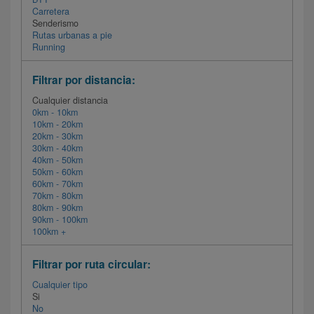
Carretera
Senderismo
Rutas urbanas a pie
Running
Filtrar por distancia:
Cualquier distancia
0km - 10km
10km - 20km
20km - 30km
30km - 40km
40km - 50km
50km - 60km
60km - 70km
70km - 80km
80km - 90km
90km - 100km
100km +
Filtrar por ruta circular:
Cualquier tipo
Si
No