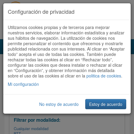
Configuración de privacidad
Utilizamos cookies propias y de terceros para mejorar
Español |
Català
Registrate ahora
Acceder
nuestros servicios, elaborar información estadística y analizar
sus hábitos de navegación. La utilización de cookies nos
permite personalizar el contenido que ofrecemos y mostrarle
Toggl
publicidad relacionada con sus intereses. Al clicar en “Aceptar
navig
todo” acepta el uso de todas las cookies. También puede
rechazar todas las cookies al clicar en “Rechazar todo”,
Audioruta
Todas las rutas
configurar las cookies que desea instalar o rechazar al clicar
en “Configuración”, y obtener información más detallada
sobre el uso de las cookies al clicar en la
Ordenar por:
politica de cookies
Más recientes
.
/
Todas las rutas
Dificultad
/ Valoración
Mi configuración
No estoy de acuerdo
Estoy de acuerdo
Filtrar las rutas
Filtrar por modalidad:
Cualquier modalidad
BTT