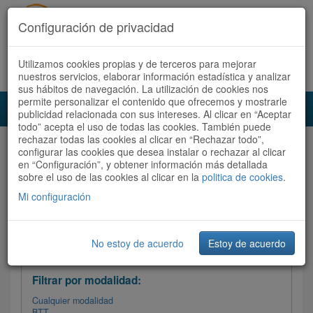
Configuración de privacidad
Utilizamos cookies propias y de terceros para mejorar
Español |
Català
Registrate ahora
Acceder
nuestros servicios, elaborar información estadística y analizar
sus hábitos de navegación. La utilización de cookies nos
permite personalizar el contenido que ofrecemos y mostrarle
Toggl
publicidad relacionada con sus intereses. Al clicar en “Aceptar
navig
todo” acepta el uso de todas las cookies. También puede
rechazar todas las cookies al clicar en “Rechazar todo”,
Audioruta
Todas las rutas
configurar las cookies que desea instalar o rechazar al clicar
en “Configuración”, y obtener información más detallada
sobre el uso de las cookies al clicar en la
Ordenar por:
politica de cookies
Más recientes
.
/
Todas las rutas
Dificultad
/ Valoración
Mi configuración
No estoy de acuerdo
Estoy de acuerdo
Filtrar las rutas
Filtrar por modalidad:
Cualquier modalidad
BTT