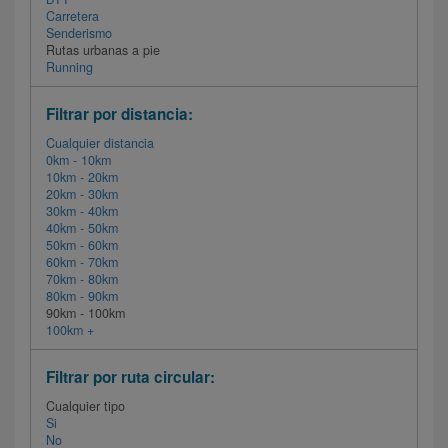
Carretera
Senderismo
Rutas urbanas a pie
Running
Filtrar por distancia:
Cualquier distancia
0km - 10km
10km - 20km
20km - 30km
30km - 40km
40km - 50km
50km - 60km
60km - 70km
70km - 80km
80km - 90km
90km - 100km
100km +
Filtrar por ruta circular:
Cualquier tipo
Si
No