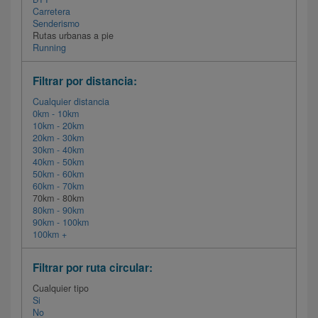
Carretera
Senderismo
Rutas urbanas a pie
Running
Filtrar por distancia:
Cualquier distancia
0km - 10km
10km - 20km
20km - 30km
30km - 40km
40km - 50km
50km - 60km
60km - 70km
70km - 80km
80km - 90km
90km - 100km
100km +
Filtrar por ruta circular:
Cualquier tipo
Si
No