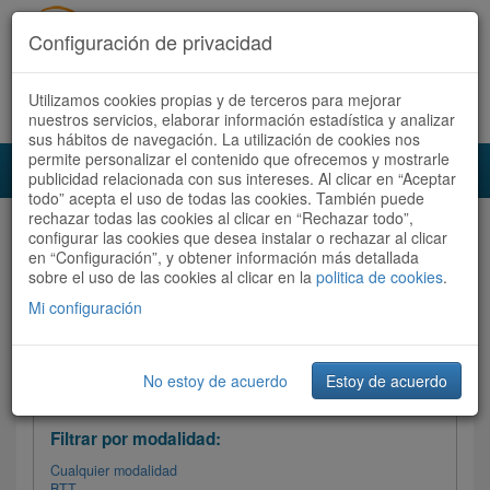
Configuración de privacidad
Utilizamos cookies propias y de terceros para mejorar
Español |
Català
Registrate ahora
Acceder
nuestros servicios, elaborar información estadística y analizar
sus hábitos de navegación. La utilización de cookies nos
permite personalizar el contenido que ofrecemos y mostrarle
Toggl
publicidad relacionada con sus intereses. Al clicar en “Aceptar
navig
todo” acepta el uso de todas las cookies. También puede
rechazar todas las cookies al clicar en “Rechazar todo”,
Audioruta
Todas las rutas
configurar las cookies que desea instalar o rechazar al clicar
en “Configuración”, y obtener información más detallada
sobre el uso de las cookies al clicar en la
Ordenar por:
politica de cookies
Más recientes
.
/
Todas las rutas
Dificultad
/ Valoración
Mi configuración
No estoy de acuerdo
Estoy de acuerdo
Filtrar las rutas
Filtrar por modalidad:
Cualquier modalidad
BTT