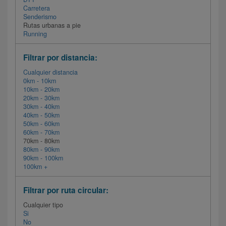
Carretera
Senderismo
Rutas urbanas a pie
Running
Filtrar por distancia:
Cualquier distancia
0km - 10km
10km - 20km
20km - 30km
30km - 40km
40km - 50km
50km - 60km
60km - 70km
70km - 80km
80km - 90km
90km - 100km
100km +
Filtrar por ruta circular:
Cualquier tipo
Si
No