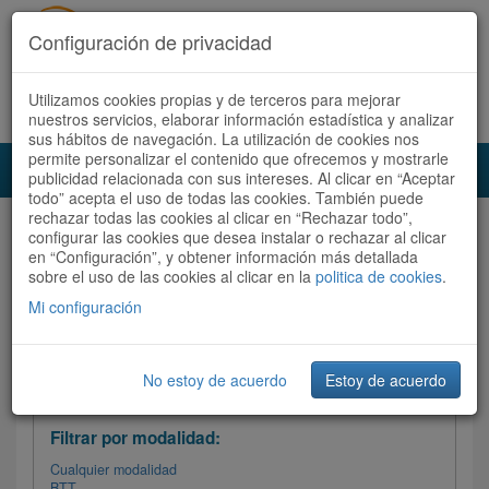
Configuración de privacidad
Utilizamos cookies propias y de terceros para mejorar
Español |
Català
Registrate ahora
Acceder
nuestros servicios, elaborar información estadística y analizar
sus hábitos de navegación. La utilización de cookies nos
permite personalizar el contenido que ofrecemos y mostrarle
Toggl
publicidad relacionada con sus intereses. Al clicar en “Aceptar
navig
todo” acepta el uso de todas las cookies. También puede
rechazar todas las cookies al clicar en “Rechazar todo”,
Audioruta
Todas las rutas
configurar las cookies que desea instalar o rechazar al clicar
en “Configuración”, y obtener información más detallada
sobre el uso de las cookies al clicar en la
Ordenar por:
politica de cookies
Más recientes
.
/
Todas las rutas
Dificultad
/ Valoración
Mi configuración
No estoy de acuerdo
Estoy de acuerdo
Filtrar las rutas
Filtrar por modalidad:
Cualquier modalidad
BTT