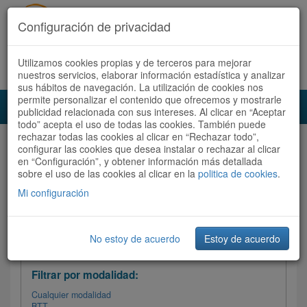
Configuración de privacidad
Utilizamos cookies propias y de terceros para mejorar
Español |
Català
Registrate ahora
Acceder
nuestros servicios, elaborar información estadística y analizar
sus hábitos de navegación. La utilización de cookies nos
permite personalizar el contenido que ofrecemos y mostrarle
Toggl
publicidad relacionada con sus intereses. Al clicar en “Aceptar
navig
todo” acepta el uso de todas las cookies. También puede
rechazar todas las cookies al clicar en “Rechazar todo”,
Audioruta
Todas las rutas
configurar las cookies que desea instalar o rechazar al clicar
en “Configuración”, y obtener información más detallada
sobre el uso de las cookies al clicar en la
Ordenar por:
politica de cookies
Más recientes
.
/
Todas las rutas
Dificultad
/ Valoración
Mi configuración
No estoy de acuerdo
Estoy de acuerdo
Filtrar las rutas
Filtrar por modalidad:
Cualquier modalidad
BTT