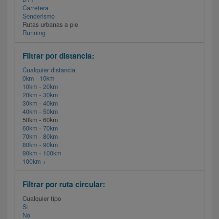
Carretera
Senderismo
Rutas urbanas a pie
Running
Filtrar por distancia:
Cualquier distancia
0km - 10km
10km - 20km
20km - 30km
30km - 40km
40km - 50km
50km - 60km
60km - 70km
70km - 80km
80km - 90km
90km - 100km
100km +
Filtrar por ruta circular:
Cualquier tipo
Si
No