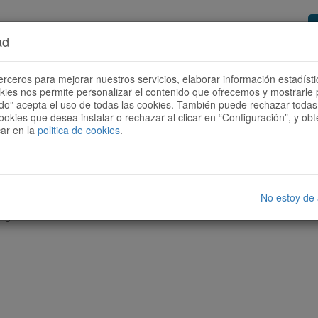
ad
or de rutas
Quieres ser colaborador?
Cóm
erceros para mejorar nuestros servicios, elaborar información estadísti
okies nos permite personalizar el contenido que ofrecemos y mostrarle 
todo” acepta el uso de todas las cookies. También puede rechazar todas 
ookies que desea instalar o rechazar al clicar en “Configuración”, y o
car en la
politica de cookies
.
No estoy de
nguna ruta con las características seleccionadas