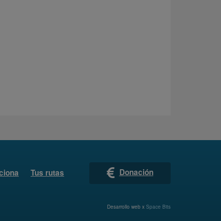
Donación
ciona
Tus rutas
Desarrollo web x
Space Bits