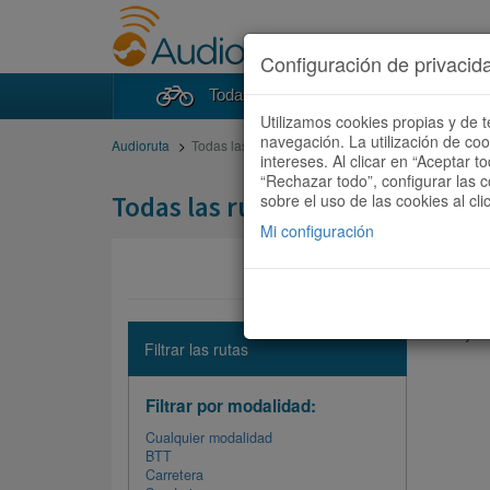
Configuración de privacid
Todas las rutas
Buscad
Utilizamos cookies propias y de t
navegación. La utilización de co
Audioruta
Todas las rutas
intereses. Al clicar en “Aceptar 
“Rechazar todo”, configurar las c
Todas las rutas
sobre el uso de las cookies al cli
Mi configuración
No hay ni
Filtrar las rutas
Filtrar por modalidad:
Cualquier modalidad
BTT
Carretera