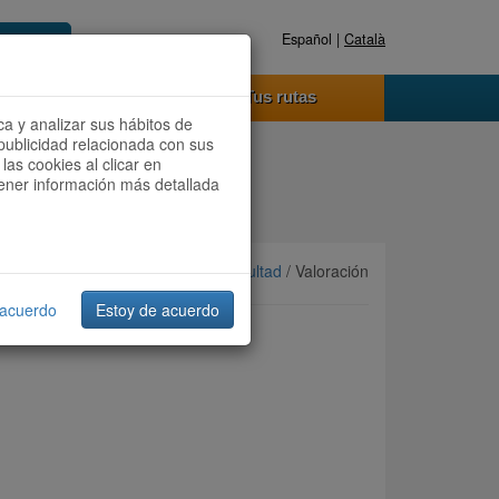
Español |
Català
Registrate ahora
Acceder
o funciona
Tus rutas
ca y analizar sus hábitos de
publicidad relacionada con sus
las cookies al clicar en
btener información más detallada
Ordenar por:
Más recientes
/
Dificultad
/ Valoración
 acuerdo
Estoy de acuerdo