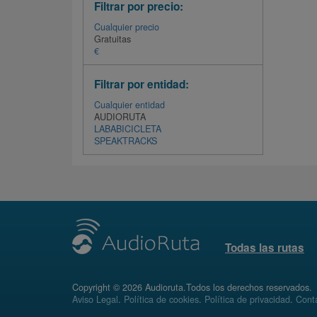
Filtrar por precio:
Cualquier precio
Gratuitas
€
Filtrar por entidad:
Cualquier entidad
AUDIORUTA
LABABICICLETA
SPEAKTRACKS
Todas las rutas
Copyright © 2026 Audioruta.Todos los derechos reservados.
Aviso Legal
.
Política de cookies
.
Política de privacidad
.
Conta