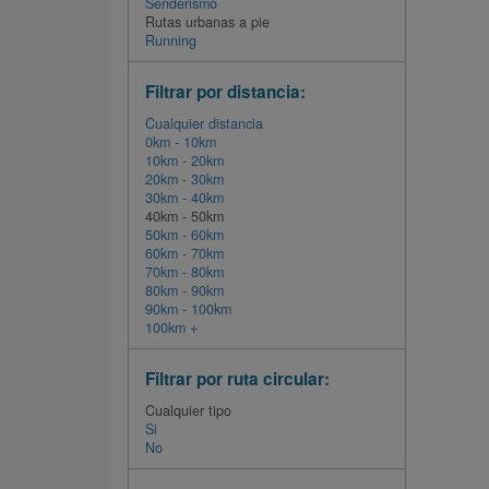
Senderismo
Rutas urbanas a pie
Running
Filtrar por distancia:
Cualquier distancia
0km - 10km
10km - 20km
20km - 30km
30km - 40km
40km - 50km
50km - 60km
60km - 70km
70km - 80km
80km - 90km
90km - 100km
100km +
Filtrar por ruta circular:
Cualquier tipo
Si
No