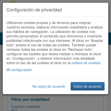
Configuración de privacidad
Utilizamos cookies propias y de terceros para mejorar
Español |
Català
Registrate ahora
Acceder
nuestros servicios, elaborar información estadística y analizar
sus hábitos de navegación. La utilización de cookies nos
permite personalizar el contenido que ofrecemos y mostrarle
Toggl
publicidad relacionada con sus intereses. Al clicar en “Aceptar
navig
todo” acepta el uso de todas las cookies. También puede
rechazar todas las cookies al clicar en “Rechazar todo”,
Audioruta
Todas las rutas
configurar las cookies que desea instalar o rechazar al clicar
en “Configuración”, y obtener información más detallada
sobre el uso de las cookies al clicar en la
Ordenar por:
politica de cookies
Más recientes
.
/
Todas las rutas
Dificultad
/ Valoración
Mi configuración
No estoy de acuerdo
Estoy de acuerdo
Filtrar las rutas
Filtrar por modalidad:
Cualquier modalidad
BTT