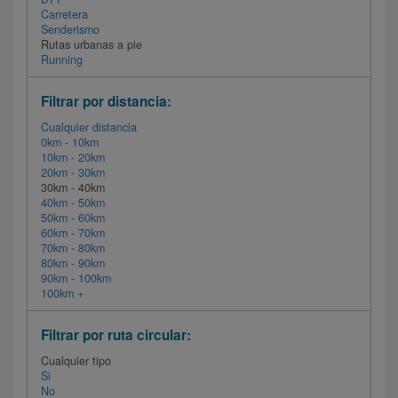
Carretera
Senderismo
Rutas urbanas a pie
Running
Filtrar por distancia:
Cualquier distancia
0km - 10km
10km - 20km
20km - 30km
30km - 40km
40km - 50km
50km - 60km
60km - 70km
70km - 80km
80km - 90km
90km - 100km
100km +
Filtrar por ruta circular:
Cualquier tipo
Si
No