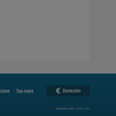
Donación
ciona
Tus rutas
Desarrollo web x
Space Bits