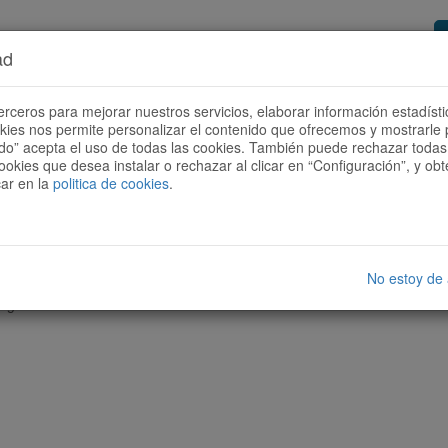
ad
or de rutas
Quieres ser colaborador?
Cóm
erceros para mejorar nuestros servicios, elaborar información estadísti
okies nos permite personalizar el contenido que ofrecemos y mostrarle 
todo” acepta el uso de todas las cookies. También puede rechazar todas 
ookies que desea instalar o rechazar al clicar en “Configuración”, y o
car en la
politica de cookies
.
No estoy de
nguna ruta con las características seleccionadas