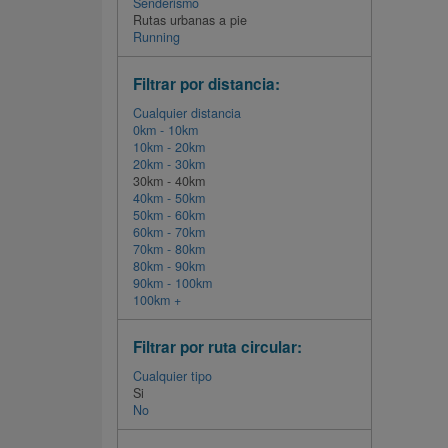
Senderismo
Rutas urbanas a pie
Running
Filtrar por distancia:
Cualquier distancia
0km - 10km
10km - 20km
20km - 30km
30km - 40km
40km - 50km
50km - 60km
60km - 70km
70km - 80km
80km - 90km
90km - 100km
100km +
Filtrar por ruta circular:
Cualquier tipo
Si
No