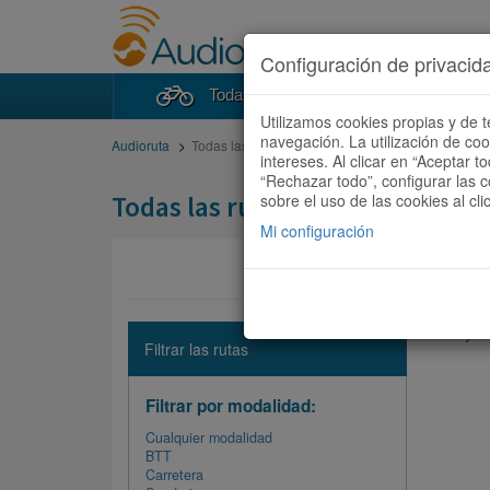
Configuración de privacid
Todas las rutas
Buscad
Utilizamos cookies propias y de t
navegación. La utilización de co
Audioruta
Todas las rutas
intereses. Al clicar en “Aceptar 
“Rechazar todo”, configurar las c
Todas las rutas
sobre el uso de las cookies al cli
Mi configuración
No hay ni
Filtrar las rutas
Filtrar por modalidad:
Cualquier modalidad
BTT
Carretera