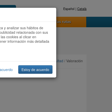
Español |
Català
Registrate ahora
Acceder
o funciona
Tus rutas
ca y analizar sus hábitos de
publicidad relacionada con sus
las cookies al clicar en
btener información más detallada
Ordenar por:
Más recientes
/
Dificultad
/ Valoración
 acuerdo
Estoy de acuerdo