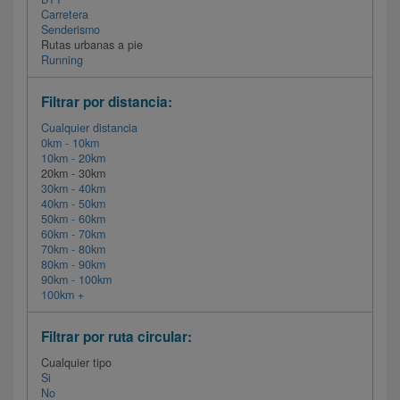
Carretera
Senderismo
Rutas urbanas a pie
Running
Filtrar por distancia:
Cualquier distancia
0km - 10km
10km - 20km
20km - 30km
30km - 40km
40km - 50km
50km - 60km
60km - 70km
70km - 80km
80km - 90km
90km - 100km
100km +
Filtrar por ruta circular:
Cualquier tipo
Si
No