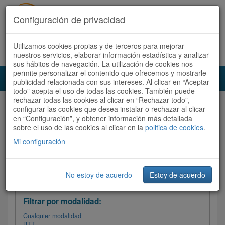
Configuración de privacidad
Utilizamos cookies propias y de terceros para mejorar
Español |
Català
Registrate ahora
Acceder
nuestros servicios, elaborar información estadística y analizar
sus hábitos de navegación. La utilización de cookies nos
permite personalizar el contenido que ofrecemos y mostrarle
Toggl
publicidad relacionada con sus intereses. Al clicar en “Aceptar
navig
todo” acepta el uso de todas las cookies. También puede
rechazar todas las cookies al clicar en “Rechazar todo”,
Audioruta
Todas las rutas
configurar las cookies que desea instalar o rechazar al clicar
en “Configuración”, y obtener información más detallada
sobre el uso de las cookies al clicar en la
Ordenar por:
politica de cookies
Más recientes
.
/
Todas las rutas
Dificultad
/ Valoración
Mi configuración
No estoy de acuerdo
Estoy de acuerdo
Filtrar las rutas
Filtrar por modalidad:
Cualquier modalidad
BTT