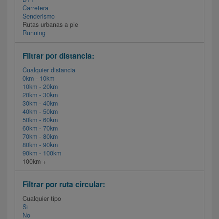
Carretera
Senderismo
Rutas urbanas a pie
Running
Filtrar por distancia:
Cualquier distancia
0km - 10km
10km - 20km
20km - 30km
30km - 40km
40km - 50km
50km - 60km
60km - 70km
70km - 80km
80km - 90km
90km - 100km
100km +
Filtrar por ruta circular:
Cualquier tipo
Si
No