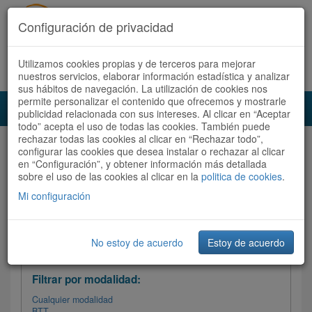
Configuración de privacidad
Utilizamos cookies propias y de terceros para mejorar
Español |
Català
Registrate ahora
Acceder
nuestros servicios, elaborar información estadística y analizar
sus hábitos de navegación. La utilización de cookies nos
permite personalizar el contenido que ofrecemos y mostrarle
Toggl
publicidad relacionada con sus intereses. Al clicar en “Aceptar
navig
todo” acepta el uso de todas las cookies. También puede
rechazar todas las cookies al clicar en “Rechazar todo”,
Audioruta
Todas las rutas
configurar las cookies que desea instalar o rechazar al clicar
en “Configuración”, y obtener información más detallada
sobre el uso de las cookies al clicar en la
Ordenar por:
politica de cookies
Más recientes
.
/
Todas las rutas
Dificultad
/ Valoración
Mi configuración
No estoy de acuerdo
Estoy de acuerdo
Filtrar las rutas
Filtrar por modalidad:
Cualquier modalidad
BTT