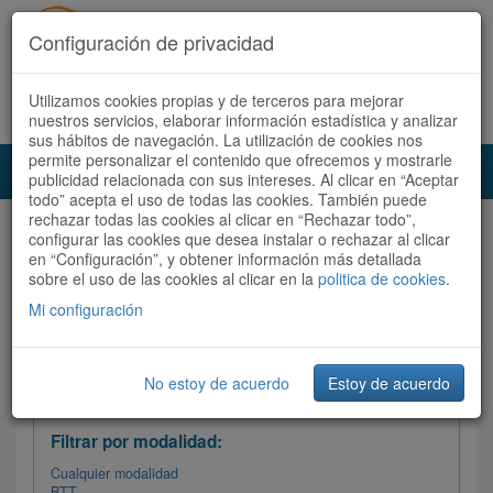
Configuración de privacidad
Utilizamos cookies propias y de terceros para mejorar
Español |
Català
Registrate ahora
Acceder
nuestros servicios, elaborar información estadística y analizar
sus hábitos de navegación. La utilización de cookies nos
permite personalizar el contenido que ofrecemos y mostrarle
Toggl
publicidad relacionada con sus intereses. Al clicar en “Aceptar
navig
todo” acepta el uso de todas las cookies. También puede
rechazar todas las cookies al clicar en “Rechazar todo”,
Audioruta
Todas las rutas
configurar las cookies que desea instalar o rechazar al clicar
en “Configuración”, y obtener información más detallada
sobre el uso de las cookies al clicar en la
Ordenar por:
politica de cookies
Más recientes
.
/
Todas las rutas
Dificultad
/ Valoración
Mi configuración
No estoy de acuerdo
Estoy de acuerdo
Filtrar las rutas
Filtrar por modalidad:
Cualquier modalidad
BTT