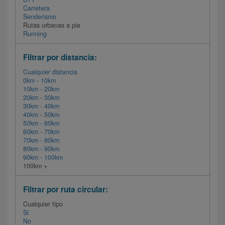
Carretera
Senderismo
Rutas urbanas a pie
Running
Filtrar por distancia:
Cualquier distancia
0km - 10km
10km - 20km
20km - 30km
30km - 40km
40km - 50km
50km - 60km
60km - 70km
70km - 80km
80km - 90km
90km - 100km
100km +
Filtrar por ruta circular:
Cualquier tipo
Si
No