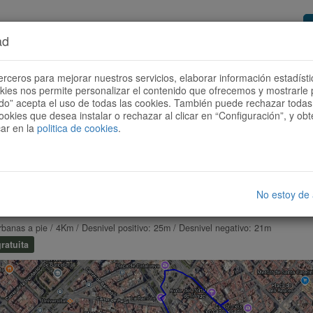
ad
or de rutas
Quieres ser colaborador?
Cóm
erceros para mejorar nuestros servicios, elaborar información estadísti
okies nos permite personalizar el contenido que ofrecemos y mostrarle 
todo” acepta el uso de todas las cookies. También puede rechazar todas 
ookies que desea instalar o rechazar al clicar en “Configuración”, y o
car en la
politica de cookies
.
No estoy de
 TOUR BARCELONA 1 AUDIO-GUIADO. LAS RAMBLAS Y EL
rbanas a pie / 4Km / Desnivel positivo: 25m / Desnivel negativo: 21m
ratuita