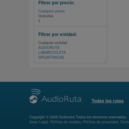
Filtrar por precio:
Cualquier precio
Gratuitas
€
Filtrar por entidad:
Cualquier entidad
AUDIORUTA
LABABICICLETA
SPEAKTRACKS
Todas las rutas
Copyright © 2026 Audioruta.Todos los derechos reservados.
Aviso Legal
.
Política de cookies
.
Política de privacidad
.
Conta