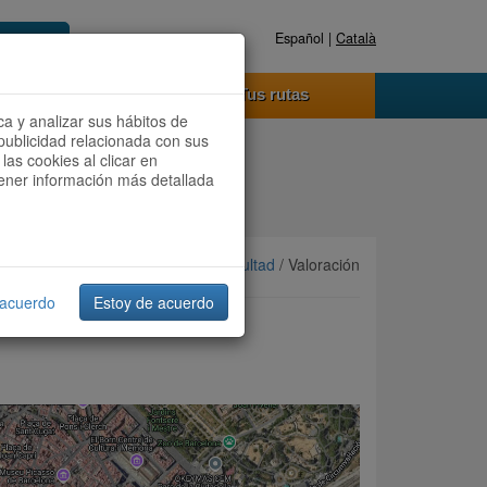
Español |
Català
Registrate ahora
Acceder
o funciona
Tus rutas
ca y analizar sus hábitos de
publicidad relacionada con sus
las cookies al clicar en
btener información más detallada
Ordenar por:
Más recientes
/
Dificultad
/ Valoración
 acuerdo
Estoy de acuerdo
 BARRIO GÓTICO