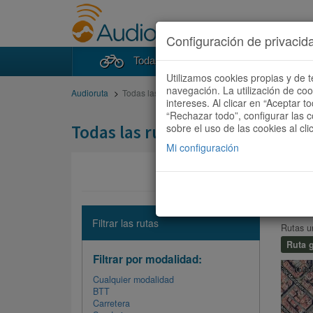
Configuración de privacid
Todas las rutas
Buscad
Utilizamos cookies propias y de t
navegación. La utilización de co
Audioruta
Todas las rutas
intereses. Al clicar en “Aceptar 
“Rechazar todo”, configurar las c
Todas las rutas
sobre el uso de las cookies al cli
Mi configuración
FREE
Filtrar las rutas
Rutas u
Ruta g
Filtrar por modalidad:
Cualquier modalidad
BTT
Carretera