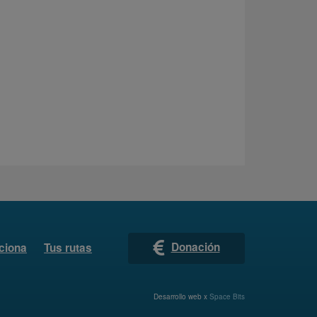
Donación
ciona
Tus rutas
Desarrollo web x
Space Bits