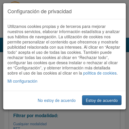
Configuración de privacidad
Utilizamos cookies propias y de terceros para mejorar
Español |
Català
Registrate ahora
Acceder
nuestros servicios, elaborar información estadística y analizar
sus hábitos de navegación. La utilización de cookies nos
permite personalizar el contenido que ofrecemos y mostrarle
Toggl
publicidad relacionada con sus intereses. Al clicar en “Aceptar
navig
todo” acepta el uso de todas las cookies. También puede
rechazar todas las cookies al clicar en “Rechazar todo”,
Audioruta
Todas las rutas
configurar las cookies que desea instalar o rechazar al clicar
en “Configuración”, y obtener información más detallada
sobre el uso de las cookies al clicar en la
Ordenar por:
politica de cookies
Más recientes
.
/
Todas las rutas
Dificultad
/ Valoración
Mi configuración
No estoy de acuerdo
Estoy de acuerdo
Filtrar las rutas
Filtrar por modalidad:
Cualquier modalidad
BTT