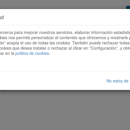
ad
or de rutas
Quieres ser colaborador?
Cóm
erceros para mejorar nuestros servicios, elaborar información estadísti
okies nos permite personalizar el contenido que ofrecemos y mostrarle 
todo” acepta el uso de todas las cookies. También puede rechazar todas 
ookies que desea instalar o rechazar al clicar en “Configuración”, y o
car en la
politica de cookies
.
No estoy de
nguna ruta con las características seleccionadas