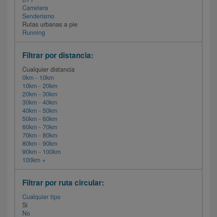
Carretera
Senderismo
Rutas urbanas a pie
Running
Filtrar por distancia:
Cualquier distancia
0km - 10km
10km - 20km
20km - 30km
30km - 40km
40km - 50km
50km - 60km
60km - 70km
70km - 80km
80km - 90km
90km - 100km
100km +
Filtrar por ruta circular:
Cualquier tipo
Si
No