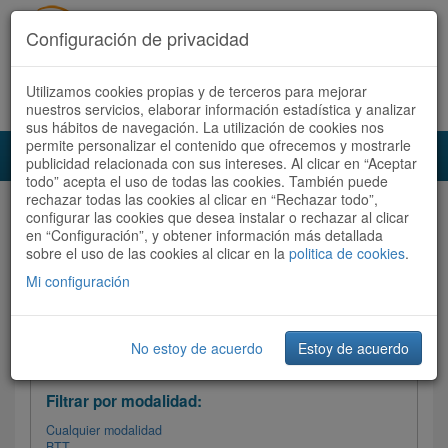
Configuración de privacidad
Utilizamos cookies propias y de terceros para mejorar
Español |
Català
Registrate ahora
Acceder
nuestros servicios, elaborar información estadística y analizar
sus hábitos de navegación. La utilización de cookies nos
permite personalizar el contenido que ofrecemos y mostrarle
Toggl
publicidad relacionada con sus intereses. Al clicar en “Aceptar
navig
todo” acepta el uso de todas las cookies. También puede
rechazar todas las cookies al clicar en “Rechazar todo”,
Audioruta
Todas las rutas
configurar las cookies que desea instalar o rechazar al clicar
en “Configuración”, y obtener información más detallada
sobre el uso de las cookies al clicar en la
Ordenar por:
politica de cookies
Más recientes
.
/
Todas las rutas
Dificultad
/ Valoración
Mi configuración
No estoy de acuerdo
Estoy de acuerdo
Filtrar las rutas
Filtrar por modalidad:
Cualquier modalidad
BTT