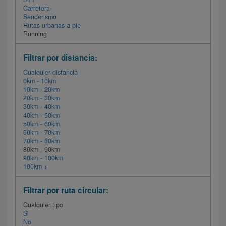
Carretera
Senderismo
Rutas urbanas a pie
Running
Filtrar por distancia:
Cualquier distancia
0km - 10km
10km - 20km
20km - 30km
30km - 40km
40km - 50km
50km - 60km
60km - 70km
70km - 80km
80km - 90km
90km - 100km
100km +
Filtrar por ruta circular:
Cualquier tipo
Si
No