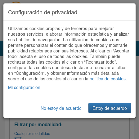
Configuración de privacidad
Utilizamos cookies propias y de terceros para mejorar
Español |
Català
Registrate ahora
Acceder
nuestros servicios, elaborar información estadística y analizar
sus hábitos de navegación. La utilización de cookies nos
permite personalizar el contenido que ofrecemos y mostrarle
Toggl
publicidad relacionada con sus intereses. Al clicar en “Aceptar
navig
todo” acepta el uso de todas las cookies. También puede
rechazar todas las cookies al clicar en “Rechazar todo”,
Audioruta
Todas las rutas
configurar las cookies que desea instalar o rechazar al clicar
en “Configuración”, y obtener información más detallada
sobre el uso de las cookies al clicar en la
Ordenar por:
politica de cookies
Más recientes
.
/
Todas las rutas
Dificultad
/ Valoración
Mi configuración
No estoy de acuerdo
Estoy de acuerdo
Filtrar las rutas
Filtrar por modalidad:
Cualquier modalidad
BTT