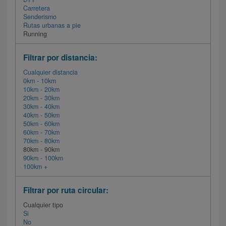
Carretera
Senderismo
Rutas urbanas a pie
Running
Filtrar por distancia:
Cualquier distancia
0km - 10km
10km - 20km
20km - 30km
30km - 40km
40km - 50km
50km - 60km
60km - 70km
70km - 80km
80km - 90km
90km - 100km
100km +
Filtrar por ruta circular:
Cualquier tipo
Si
No