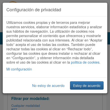
Configuración de privacidad
Utilizamos cookies propias y de terceros para mejorar
Español |
Català
Registrate ahora
Acceder
nuestros servicios, elaborar información estadística y analizar
sus hábitos de navegación. La utilización de cookies nos
permite personalizar el contenido que ofrecemos y mostrarle
Toggl
publicidad relacionada con sus intereses. Al clicar en “Aceptar
navig
todo” acepta el uso de todas las cookies. También puede
rechazar todas las cookies al clicar en “Rechazar todo”,
Audioruta
Todas las rutas
configurar las cookies que desea instalar o rechazar al clicar
en “Configuración”, y obtener información más detallada
sobre el uso de las cookies al clicar en la
Ordenar por:
politica de cookies
Más recientes
.
/
Todas las rutas
Dificultad
/ Valoración
Mi configuración
No estoy de acuerdo
Estoy de acuerdo
Filtrar las rutas
Filtrar por modalidad:
Cualquier modalidad
BTT