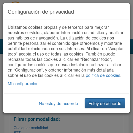
Configuración de privacidad
Utilizamos cookies propias y de terceros para mejorar
Español |
Català
Registrate ahora
Acceder
nuestros servicios, elaborar información estadística y analizar
sus hábitos de navegación. La utilización de cookies nos
permite personalizar el contenido que ofrecemos y mostrarle
Toggl
publicidad relacionada con sus intereses. Al clicar en “Aceptar
navig
todo” acepta el uso de todas las cookies. También puede
rechazar todas las cookies al clicar en “Rechazar todo”,
Audioruta
Todas las rutas
configurar las cookies que desea instalar o rechazar al clicar
en “Configuración”, y obtener información más detallada
sobre el uso de las cookies al clicar en la
Ordenar por:
politica de cookies
Más recientes
.
/
Todas las rutas
Dificultad
/ Valoración
Mi configuración
No estoy de acuerdo
Estoy de acuerdo
Filtrar las rutas
Filtrar por modalidad:
Cualquier modalidad
BTT