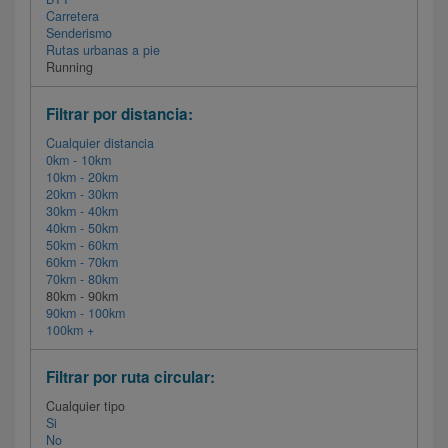
Carretera
Senderismo
Rutas urbanas a pie
Running
Filtrar por distancia:
Cualquier distancia
0km - 10km
10km - 20km
20km - 30km
30km - 40km
40km - 50km
50km - 60km
60km - 70km
70km - 80km
80km - 90km
90km - 100km
100km +
Filtrar por ruta circular:
Cualquier tipo
Si
No