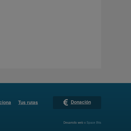
Donación
ciona
Tus rutas
Desarrollo web x
Space Bits