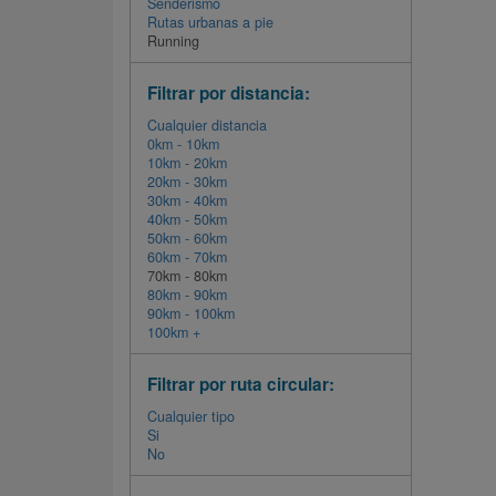
Senderismo
Rutas urbanas a pie
Running
Filtrar por distancia:
Cualquier distancia
0km - 10km
10km - 20km
20km - 30km
30km - 40km
40km - 50km
50km - 60km
60km - 70km
70km - 80km
80km - 90km
90km - 100km
100km +
Filtrar por ruta circular:
Cualquier tipo
Si
No