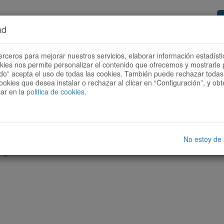
ad
or de rutas
Quieres ser colaborador?
Cóm
erceros para mejorar nuestros servicios, elaborar información estadísti
okies nos permite personalizar el contenido que ofrecemos y mostrarle 
todo” acepta el uso de todas las cookies. También puede rechazar todas 
ookies que desea instalar o rechazar al clicar en “Configuración”, y o
car en la
politica de cookies
.
No estoy de
nguna ruta con las características seleccionadas