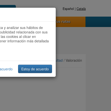
Español |
Català
Registrate ahora
Acceder
o funciona
Tus rutas
ca y analizar sus hábitos de
publicidad relacionada con sus
las cookies al clicar en
btener información más detallada
Ordenar por:
Más recientes
/
Dificultad
/ Valoración
 acuerdo
Estoy de acuerdo