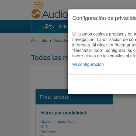
Configuración de privacid
Todas las rutas
Buscad
Utilizamos cookies propias y de t
navegación. La utilización de co
Audioruta
Todas las rutas
intereses. Al clicar en “Aceptar 
“Rechazar todo”, configurar las c
Todas las rutas
sobre el uso de las cookies al cli
Mi configuración
No hay ni
Filtrar las rutas
Filtrar por modalidad:
Cualquier modalidad
BTT
Carretera