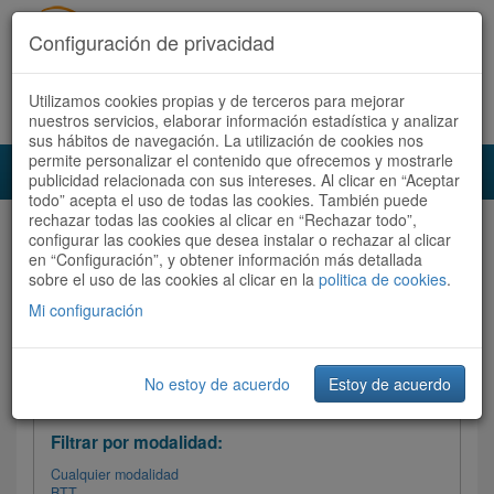
Configuración de privacidad
Utilizamos cookies propias y de terceros para mejorar
Español |
Català
Registrate ahora
Acceder
nuestros servicios, elaborar información estadística y analizar
sus hábitos de navegación. La utilización de cookies nos
permite personalizar el contenido que ofrecemos y mostrarle
Toggl
publicidad relacionada con sus intereses. Al clicar en “Aceptar
navig
todo” acepta el uso de todas las cookies. También puede
rechazar todas las cookies al clicar en “Rechazar todo”,
Audioruta
Todas las rutas
configurar las cookies que desea instalar o rechazar al clicar
en “Configuración”, y obtener información más detallada
sobre el uso de las cookies al clicar en la
Ordenar por:
politica de cookies
Más recientes
.
/
Todas las rutas
Dificultad
/ Valoración
Mi configuración
No estoy de acuerdo
Estoy de acuerdo
Filtrar las rutas
Filtrar por modalidad:
Cualquier modalidad
BTT