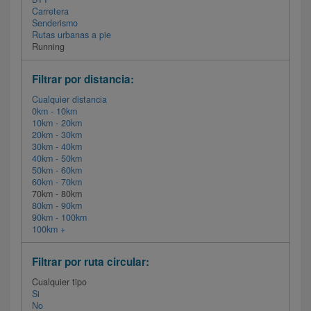
Carretera
Senderismo
Rutas urbanas a pie
Running
Filtrar por distancia:
Cualquier distancia
0km - 10km
10km - 20km
20km - 30km
30km - 40km
40km - 50km
50km - 60km
60km - 70km
70km - 80km
80km - 90km
90km - 100km
100km +
Filtrar por ruta circular:
Cualquier tipo
Si
No