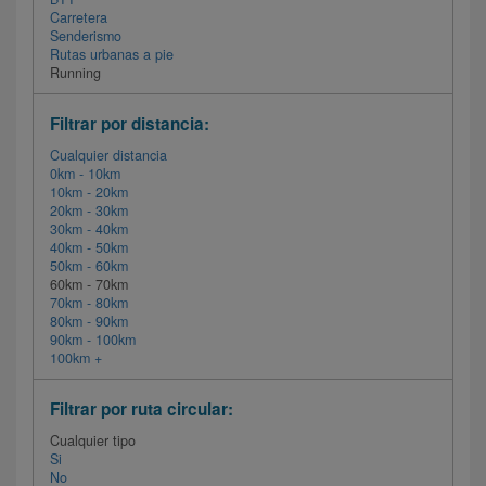
Carretera
Senderismo
Rutas urbanas a pie
Running
Filtrar por distancia:
Cualquier distancia
0km - 10km
10km - 20km
20km - 30km
30km - 40km
40km - 50km
50km - 60km
60km - 70km
70km - 80km
80km - 90km
90km - 100km
100km +
Filtrar por ruta circular:
Cualquier tipo
Si
No