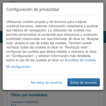
Configuración de privacidad
Utilizamos cookies propias y de terceros para mejorar
Español |
Català
Registrate ahora
Acceder
nuestros servicios, elaborar información estadística y analizar
sus hábitos de navegación. La utilización de cookies nos
permite personalizar el contenido que ofrecemos y mostrarle
Toggl
publicidad relacionada con sus intereses. Al clicar en “Aceptar
navig
todo” acepta el uso de todas las cookies. También puede
rechazar todas las cookies al clicar en “Rechazar todo”,
Audioruta
Todas las rutas
configurar las cookies que desea instalar o rechazar al clicar
en “Configuración”, y obtener información más detallada
sobre el uso de las cookies al clicar en la
Ordenar por:
politica de cookies
Más recientes
.
/
Todas las rutas
Dificultad
/ Valoración
Mi configuración
No estoy de acuerdo
Estoy de acuerdo
Filtrar las rutas
Filtrar por modalidad:
Cualquier modalidad
BTT