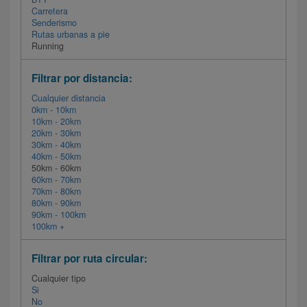
Carretera
Senderismo
Rutas urbanas a pie
Running
Filtrar por distancia:
Cualquier distancia
0km - 10km
10km - 20km
20km - 30km
30km - 40km
40km - 50km
50km - 60km
60km - 70km
70km - 80km
80km - 90km
90km - 100km
100km +
Filtrar por ruta circular:
Cualquier tipo
Si
No