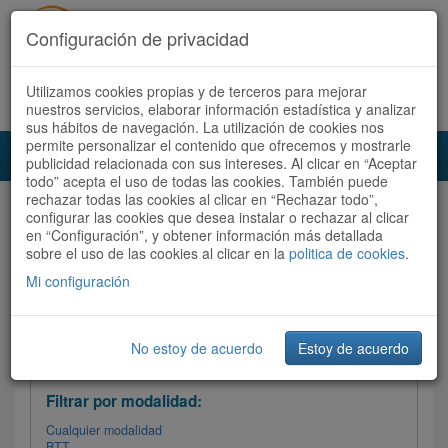
Configuración de privacidad
Utilizamos cookies propias y de terceros para mejorar
Español |
Català
Registrate ahora
Acceder
nuestros servicios, elaborar información estadística y analizar
sus hábitos de navegación. La utilización de cookies nos
permite personalizar el contenido que ofrecemos y mostrarle
Toggl
publicidad relacionada con sus intereses. Al clicar en “Aceptar
navig
todo” acepta el uso de todas las cookies. También puede
rechazar todas las cookies al clicar en “Rechazar todo”,
Audioruta
Todas las rutas
configurar las cookies que desea instalar o rechazar al clicar
en “Configuración”, y obtener información más detallada
sobre el uso de las cookies al clicar en la
Ordenar por:
politica de cookies
Más recientes
.
/
Todas las rutas
Dificultad
/ Valoración
Mi configuración
No estoy de acuerdo
Estoy de acuerdo
Filtrar las rutas
Filtrar por modalidad:
Cualquier modalidad
BTT